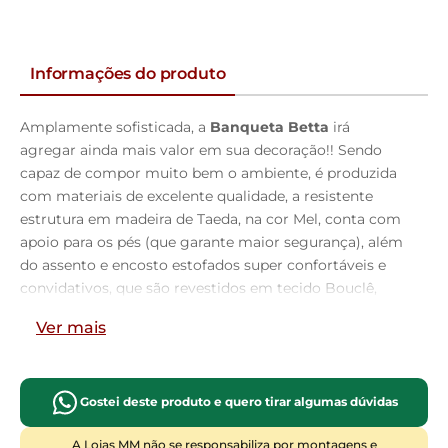
Informações do produto
Amplamente sofisticada, a
Banqueta Betta
irá
agregar ainda mais valor em sua decoração!! Sendo
capaz de compor muito bem o ambiente, é produzida
com materiais de excelente qualidade, a resistente
estrutura em madeira de Taeda, na cor Mel, conta com
apoio para os pés (que garante maior segurança), além
do assento e encosto estofados super confortáveis e
convidativos, que são revestidos em tecido Bouclê,
extremamente elegante. Podendo ser disposta em
Ver mais
bancada, cozinha americana, espaço gourmet ou home
bar, as possibilidades de combinação são infinitas, o
que a torna perfeita para receber família e amigos
sempre de forma agradável e aconchegante, sem
Gostei deste produto e quero tirar algumas dúvidas
perder a sobriedade e requinte que possui. Você e seu
A Lojas MM não se responsabiliza por montagens e