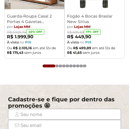
Guarda-Roupa Casal 2
Fogão 4 Bocas Braslar
Portas 4 Gavetas
New Sirius
Caemmun Moviment
por
Lojas MM
por
Lojas MM
40
% OFF
17
% OFF
R$
3
.
525
,
74
R$
605
,
63
R$
1
.
999
,
90
R$
449
,
90
À vista
no
PIX
À vista
no
PIX
Ou
R$
2
.
105
,
16
em até
12
x de
Ou
R$
499
,
89
em até
12
x de
R$
175
,
43
sem juros
R$
41
,
65
sem juros
Cadastre-se e fique por dentro das
promoções 🤩