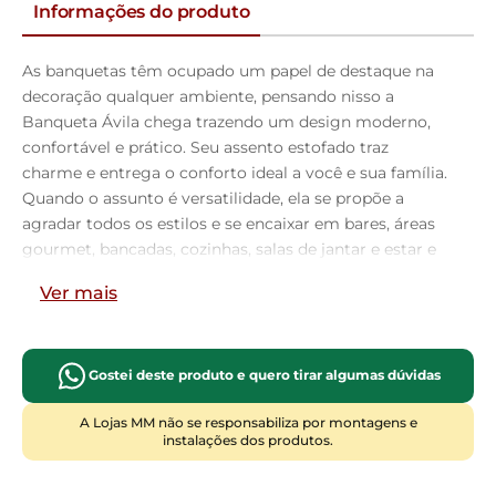
Informações do produto
As banquetas têm ocupado um papel de destaque na
decoração qualquer ambiente, pensando nisso a
Banqueta Ávila chega trazendo um design moderno,
confortável e prático. Seu assento estofado traz
charme e entrega o conforto ideal a você e sua família.
Quando o assunto é versatilidade, ela se propõe a
agradar todos os estilos e se encaixar em bares, áreas
gourmet, bancadas, cozinhas, salas de jantar e estar e
até restaurantes. Sua estrutura em madeira maciça,
Ver mais
garante segurança e ainda adiciona toques de
elegância e harmonia ao seu espaço. Garanta estilo ao
seu ambiente e adquira já a sua!!
Dimensões do
produto (L x A x P)
50 x 103 x 56 cm
Medidas Internas:
Gostei deste produto e quero tirar algumas dúvidas
Altura do encosto:
30 cm
Altura do chão ao assento:
A Lojas MM não se responsabiliza por montagens e
77 cm
Largura do assento:
44 cm
Profundidade do
instalações dos produtos.
assento:
43 cm
Largura total do encosto:
50 cm
Altura do chão ao apoio de pés:
29,5 cm
Largura do