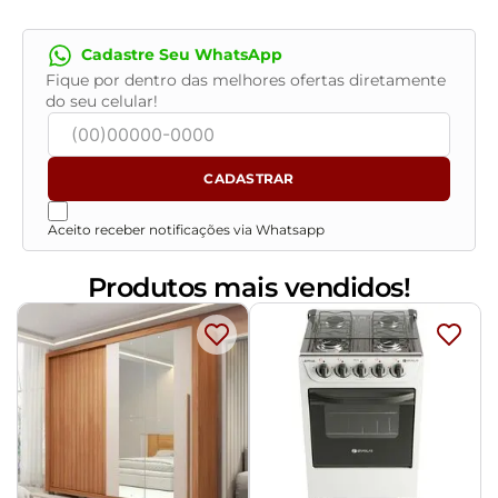
condições da embalagem, caso haja alguma avaria não
assine o comprovante de recebimento. - Montagem,
Cadastre Seu WhatsApp
desmontagem e outras instalações serão de
Fique por dentro das melhores ofertas diretamente
responsabilidade do cliente. Não nos
do seu celular!
responsabilizamos, no ato da entrega, por subir
escadas/elevadores ou pelo transporte por guincho em
apartamentos. Eventuais despesas são de
CADASTRAR
responsabilidade do comprador. - Confira as dimensões
do produto e certifique-se de que passará
Aceito receber notificações via Whatsapp
normalmente por supostos elevadores, portas, escadas
e/ou corredores de sua residência.
Produtos mais vendidos!