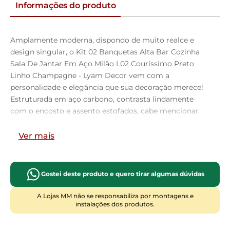
Informações do produto
Amplamente moderna, dispondo de muito realce e
design singular, o Kit 02 Banquetas Alta Bar Cozinha
Sala De Jantar Em Aço Milão L02 Couríssimo Preto
Linho Champagne - Lyam Decor vem com a
personalidade e elegância que sua decoração merece!
Estruturada em aço carbono, contrasta lindamente
com o encosto e assento estofados, cabe mencionar
ainda o revestimento do seu encosto em Couríssimo e
do assento em Linho, é confeccionada por materiais de
Ver mais
excelente qualidade, extremamente resistentes e
aconchegantes.
Possui altura ideal, garantindo o encaixe perfeito no
Gostei deste produto e quero tirar algumas dúvidas
ambiente, otimizando seu espaço e promovendo
máximo conforto. Pode ser disposta em bancada,
A Lojas MM não se responsabiliza por montagens e
instalações dos produtos.
cozinha americana, área gourmet ou home bar, as
possibilidades são infinitas e as combinações ficarão
perfeitas. Adquira já a sua!!