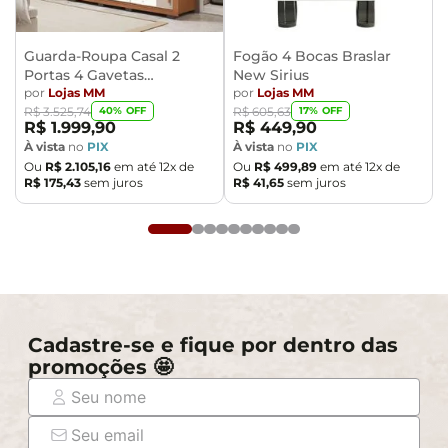
- Ao receber a mercadoria, o cliente deve verificar as
condições da embalagem, caso haja alguma avaria não
assine o comprovante de recebimento.
Guarda-Roupa Casal 2
Fogão 4 Bocas Braslar
Portas 4 Gavetas
New Sirius
- Montagem, desmontagem e outras instalações serão
Caemmun Moviment
por
Lojas MM
por
Lojas MM
de responsabilidade do cliente. Não nos
40
% OFF
17
% OFF
R$
3
.
525
,
74
R$
605
,
63
responsabilizamos, no ato da entrega, por subir
R$
1
.
999
,
90
R$
449
,
90
escadas/elevadores ou pelo transporte por guincho em
À vista
no
PIX
À vista
no
PIX
Ou
R$
2
.
105
,
16
em até
12
x de
Ou
R$
499
,
89
em até
12
x de
apartamentos. Eventuais despesas são de
R$
175
,
43
sem juros
R$
41
,
65
sem juros
responsabilidade do comprador.
- Confira as dimensões do produto e certifique-se de
que passará normalmente por supostos elevadores,
portas, escadas e/ou corredores de sua residência.
Cadastre-se e fique por dentro das
promoções 🤩