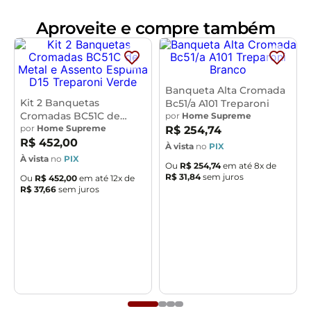
Dimensões do Produto (L x A x P)
Aproveite e compre também
44 x 100 x 52 cm
Medidas Internas:
Altura do chão ao assento:
75 cm
Altura do chão ao apoio para pés:
29 cm
Altura do
assento
: 6 cm
Largura do assento:
34 cm
Altura do
assento ao encosto:
26 cm
Altura do encosto:
11 cm
Banqueta Alta Cromada
Kit 2 Banquetas
Bc51/a A101 Treparoni
Largura do encosto:
40 cm
Profundidade do
Cromadas BC51C de
por
Home Supreme
encosto:
6 cm
Metal e Assento Espuma
por
Home Supreme
R$
254
,
74
D15 Treparoni
R$
452
,
00
Características:
À vista
no
PIX
À vista
no
PIX
Encosto e assento estofados com espuma laminada.
Ou
R$
254
,
74
em até
8
x de
R$
31
,
84
sem juros
Revestimento do encosto em Couríssimo na cor Preto
Ou
R$
452
,
00
em até
12
x de
R$
37
,
66
sem juros
e assento revestido em Linho na cor Champagne, com
acabamento semi brilho.
Estrutura fixa em aço carbono com pintura epóxi na
cor preto.
Pés com ponteiras plásticas, que permitem maior
resistência e qualidade sem riscar o piso.
Peso suportado de até 120 kg.
Produto entregue desmontado, acompanha manual de