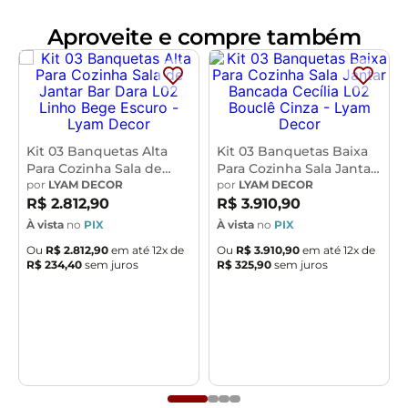
Dimensões do Produto (L x A x P)
Aproveite e compre também
44 x 100 x 52 cm
Medidas Internas:
Altura do chão ao assento:
75 cm
Altura do chão ao apoio para pés:
29 cm
Altura do
assento
: 6 cm
Largura do assento:
34 cm
Altura do
assento ao encosto:
26 cm
Altura do encosto:
11 cm
Largura do encosto:
40 cm
Profundidade do
Kit 03 Banquetas Alta
Kit 03 Banquetas Baixa
encosto:
6 cm
Para Cozinha Sala de
Para Cozinha Sala Jantar
Jantar Bar Dara L02
por
LYAM DECOR
Bancada Cecília L02
por
LYAM DECOR
Características:
Linho Bege Escuro -
Bouclê Cinza - Lyam
R$
2
.
812
,
90
R$
3
.
910
,
90
Encosto e assento estofados com espuma laminada.
Lyam Decor
Decor
À vista
no
PIX
À vista
no
PIX
Revestimento do encosto em Couríssimo na cor Camel
Ou
R$
2
.
812
,
90
em até
12
x de
Ou
R$
3
.
910
,
90
em até
12
x de
e assento revestido em Linho na cor Cinza, com
R$
234
,
40
sem juros
R$
325
,
90
sem juros
acabamento semi brilho.
Estrutura fixa em aço carbono com pintura epóxi na
cor preto.
Pés com ponteiras plásticas, que permitem maior
resistência e qualidade sem riscar o piso.
Peso suportado de até 120 kg.
Produto entregue desmontado, acompanha manual de