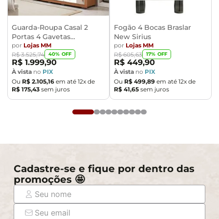
- Ao receber a mercadoria, o cliente deve verificar as
condições da embalagem, caso haja alguma avaria não
assine o comprovante de recebimento.
Guarda-Roupa Casal 2
Fogão 4 Bocas Braslar
Portas 4 Gavetas
New Sirius
- Montagem, desmontagem e outras instalações serão
Caemmun Moviment
por
Lojas MM
por
Lojas MM
de responsabilidade do cliente. Não nos
40
% OFF
17
% OFF
R$
3
.
525
,
74
R$
605
,
63
responsabilizamos, no ato da entrega, por subir
R$
1
.
999
,
90
R$
449
,
90
escadas/elevadores ou pelo transporte por guincho em
À vista
no
PIX
À vista
no
PIX
Ou
R$
2
.
105
,
16
em até
12
x de
Ou
R$
499
,
89
em até
12
x de
apartamentos. Eventuais despesas são de
R$
175
,
43
sem juros
R$
41
,
65
sem juros
responsabilidade do comprador.
- Confira as dimensões do produto e certifique-se de
que passará normalmente por supostos elevadores,
portas, escadas e/ou corredores de sua residência.
Cadastre-se e fique por dentro das
promoções 🤩