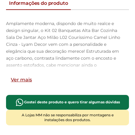
Informações do produto
Amplamente moderna, dispondo de muito realce e
design singular, o Kit 02 Banquetas Alta Bar Cozinha
Sala De Jantar Aço Milão L02 Couríssimo Camel Linho
Cinza - Lyam Decor vem com a personalidade e
elegância que sua decoração merece! Estruturada em
aço carbono, contrasta lindamente com o encosto e
assento estofados, cabe mencionar ainda o
revestimento do seu encosto em Couríssimo e do
assento em Linho, é confeccionada por materiais de
Ver mais
excelente qualidade, extremamente resistentes e
aconchegantes.
Possui altura ideal, garantindo o encaixe perfeito no
Gostei deste produto e quero tirar algumas dúvidas
ambiente, otimizando seu espaço e promovendo
máximo conforto. Pode ser disposta em bancada,
A Lojas MM não se responsabiliza por montagens e
instalações dos produtos.
cozinha americana, área gourmet ou home bar, as
possibilidades são infinitas e as combinações ficarão
perfeitas. Adquira já a sua!!