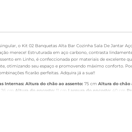
ingular, o Kit 02 Banquetas Alta Bar Cozinha Sala De Jantar 
ação merece! Estruturada em aço carbono, contrasta lindament
ssento em Linho, é confeccionada por materiais de excelente q
iente, otimizando seu espaço e promovendo máximo conforto. Po
mbinações ficarão perfeitas. Adquira já a sua!!
s Internas:
Altura do chão ao assento:
75 cm
Altura do chão 
26 cm
Altura do encosto:
11 cm
Largura do encosto:
40 cm
Pr
assento revestido em Linho na cor Chumbo, com acabamento se
to.
a e qualidade sem riscar o piso.