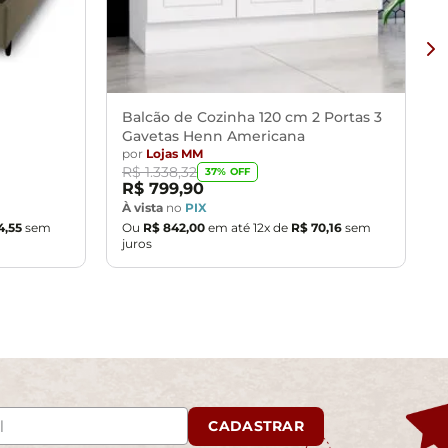
Balcão de Cozinha 120 cm 2 Portas 3
Gavetas Henn Americana
por
Lojas MM
R$
1
.
338
,
32
37
% OFF
R$
799
,
90
À vista
no
PIX
4
,
55
sem
Ou
R$
842
,
00
em até
12
x de
R$
70
,
16
sem
juros
CADASTRAR