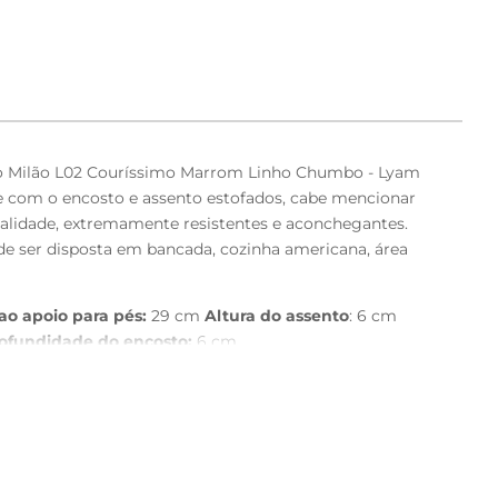
Aço Milão L02 Couríssimo Marrom Linho Chumbo - Lyam
e com o encosto e assento estofados, cabe mencionar
ualidade, extremamente resistentes e aconchegantes.
de ser disposta em bancada, cozinha americana, área
ao apoio para pés:
29 cm
Altura do assento
: 6 cm
ofundidade do encosto:
6 cm
mi brilho.