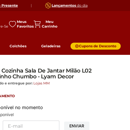
o
Presente
|
Lançamentos
do dia
Meus
Favoritos
Colchões
Geladeiras
Cupons de Desconto
 Cozinha Sala De Jantar Milão L02
inho Chumbo - Lyam Decor
do e entregue por:
Lojas MM
GAMENTO
sponível no momento
ponível
ENVIAR