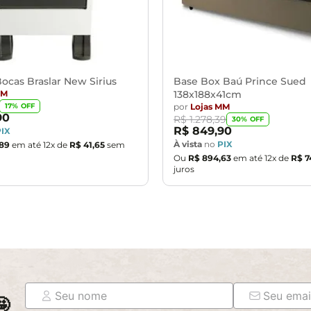
ocas Braslar New Sirius
Base Box Baú Prince Sued
MM
138x188x41cm
por
Lojas MM
17
% OFF
90
R$
1
.
278
,
39
30
% OFF
R$
849
,
90
PIX
À vista
no
PIX
89
em até
12
x de
R$
41
,
65
sem
Ou
R$
894
,
63
em até
12
x de
R$
7
juros
