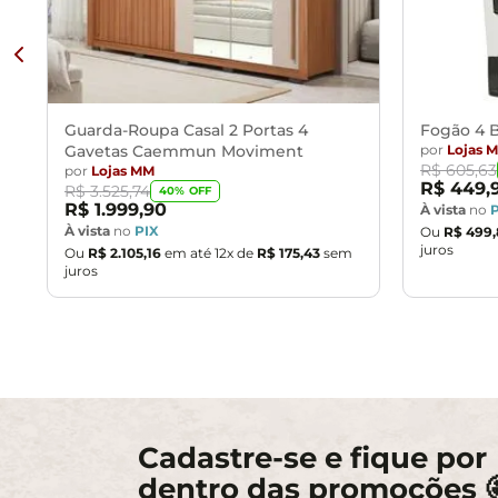
Guarda-Roupa Casal 2 Portas 4
Fogão 4 B
Gavetas Caemmun Moviment
por
Lojas 
R$
605
,
63
por
Lojas MM
R$
449
,
R$
3
.
525
,
74
40
% OFF
R$
1
.
999
,
90
À vista
no
À vista
no
PIX
Ou
R$
499
,
juros
Ou
R$
2
.
105
,
16
em até
12
x de
R$
175
,
43
sem
juros
Cadastre-se e fique por
dentro das promoções 