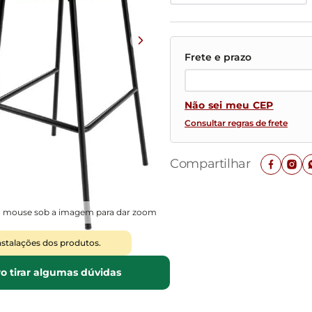
Mesas de Cabeceira
Ver todos
Baú Organizador
Ver todos
Não sei meu CEP
Consultar regras de frete
Compartilhar
o mouse sob a imagem para dar zoom
nstalações dos produtos.
o tirar algumas dúvidas