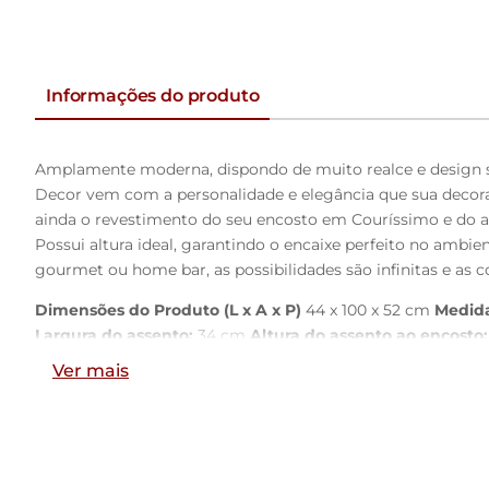
Informações do produto
Amplamente moderna, dispondo de muito realce e design s
Decor vem com a personalidade e elegância que sua decor
ainda o revestimento do seu encosto em Couríssimo e do a
Possui altura ideal, garantindo o encaixe perfeito no amb
gourmet ou home bar, as possibilidades são infinitas e as co
Dimensões do Produto (L x A x P)
44 x 100 x 52 cm
Medida
Largura do assento:
34 cm
Altura do assento ao encosto:
Ver mais
Características:
Encosto e assento estofados com espuma laminada.
Revestimento do encosto em Couríssimo na cor Marrom e 
Estrutura fixa em aço carbono com pintura epóxi na cor pre
Pés com ponteiras plásticas, que permitem maior resistênci