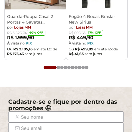
- Ao receber a mercadoria, o cliente deve verificar as
condições da embalagem, caso haja alguma avaria não
assine o comprovante de recebimento.
Guarda-Roupa Casal 2
Fogão 4 Bocas Braslar
Portas 4 Gavetas
New Sirius
- Montagem, desmontagem e outras instalações serão
Caemmun Moviment
por
Lojas MM
por
Lojas MM
de responsabilidade do cliente. Não nos
40
% OFF
17
% OFF
R$
3
.
525
,
74
R$
605
,
63
responsabilizamos, no ato da entrega, por subir
R$
1
.
999
,
90
R$
449
,
90
escadas/elevadores ou pelo transporte por guincho em
À vista
no
PIX
À vista
no
PIX
Ou
R$
2
.
105
,
16
em até
12
x de
Ou
R$
499
,
89
em até
12
x de
apartamentos. Eventuais despesas são de
R$
175
,
43
sem juros
R$
41
,
65
sem juros
responsabilidade do comprador.
- Confira as dimensões do produto e certifique-se de
que passará normalmente por supostos elevadores,
portas, escadas e/ou corredores de sua residência.
Cadastre-se e fique por dentro das
promoções 🤩