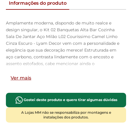
Informações do produto
Amplamente moderna, dispondo de muito realce e
design singular, o Kit 02 Banquetas Alta Bar Cozinha
Sala De Jantar Aço Milão L02 Couríssimo Camel Linho
Cinza Escuro - Lyam Decor vem com a personalidade e
elegância que sua decoração merece! Estruturada em
aço carbono, contrasta lindamente com o encosto e
assento estofados, cabe mencionar ainda o
revestimento do seu encosto em Couríssimo e do
assento em Linho, é confeccionada por materiais de
Ver mais
excelente qualidade, extremamente resistentes e
aconchegantes.
Possui altura ideal, garantindo o encaixe perfeito no
Gostei deste produto e quero tirar algumas dúvidas
ambiente, otimizando seu espaço e promovendo
máximo conforto. Pode ser disposta em bancada,
A Lojas MM não se responsabiliza por montagens e
instalações dos produtos.
cozinha americana, área gourmet ou home bar, as
possibilidades são infinitas e as combinações ficarão
perfeitas. Adquira já a sua!!