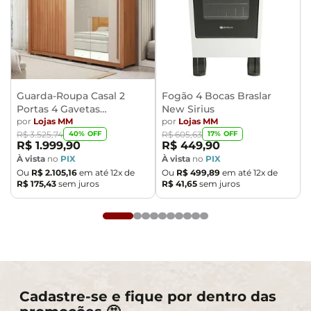
imagens e a calibração de cores do seu monitor.
- As imagens são meramente ilustrativas, não
acompanham objetos de decoração e eletrônicos.
- Ao receber a mercadoria, o cliente deve verificar as
condições da embalagem, caso haja alguma avaria não
assine o comprovante de recebimento.
Guarda-Roupa Casal 2
Fogão 4 Bocas Braslar
Portas 4 Gavetas
New Sirius
- Montagem, desmontagem e outras instalações serão
Caemmun Moviment
por
Lojas MM
por
Lojas MM
de responsabilidade do cliente. Não nos
40
% OFF
17
% OFF
R$
3
.
525
,
74
R$
605
,
63
responsabilizamos, no ato da entrega, por subir
R$
1
.
999
,
90
R$
449
,
90
escadas/elevadores ou pelo transporte por guincho em
À vista
no
PIX
À vista
no
PIX
Ou
R$
2
.
105
,
16
em até
12
x de
Ou
R$
499
,
89
em até
12
x de
apartamentos. Eventuais despesas são de
R$
175
,
43
sem juros
R$
41
,
65
sem juros
responsabilidade do comprador.
- Confira as dimensões do produto e certifique-se de
que passará normalmente por supostos elevadores,
portas, escadas e/ou corredores de sua residência.
Cadastre-se e fique por dentro das