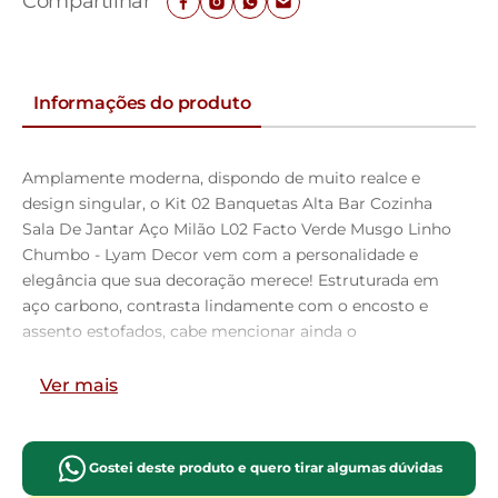
Compartilhar
Informações do produto
Amplamente moderna, dispondo de muito realce e
design singular, o Kit 02 Banquetas Alta Bar Cozinha
Sala De Jantar Aço Milão L02 Facto Verde Musgo Linho
Chumbo - Lyam Decor vem com a personalidade e
elegância que sua decoração merece! Estruturada em
aço carbono, contrasta lindamente com o encosto e
assento estofados, cabe mencionar ainda o
revestimento do seu encosto em Couríssimo e do
assento em Linho, é confeccionada por materiais de
Ver mais
excelente qualidade, extremamente resistentes e
aconchegantes.
Possui altura ideal, garantindo o encaixe perfeito no
Gostei deste produto e quero tirar algumas dúvidas
ambiente, otimizando seu espaço e promovendo