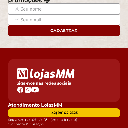
promoções 🤩
CADASTRAR
Siga-nos nas redes sociais
Atendimento LojasMM
(42) 99164-2325
Seg a sex. das 09h às 18h (exceto feriado)
*Somente WhatsApp