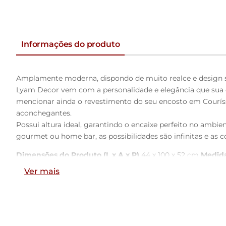
Informações do produto
Amplamente moderna, dispondo de muito realce e design si
Lyam Decor vem com a personalidade e elegância que sua 
mencionar ainda o revestimento do seu encosto em Couríss
aconchegantes.
Possui altura ideal, garantindo o encaixe perfeito no amb
gourmet ou home bar, as possibilidades são infinitas e as co
Dimensões do Produto (L x A x P)
44 x 100 x 52 cm
Medida
Largura do assento:
34 cm
Altura do assento ao encosto:
Ver mais
Características:
Encosto e assento estofados com espuma laminada.
Revestimento do encosto em Couríssimo na cor Marrom e 
Estrutura fixa em aço carbono com pintura epóxi na cor pre