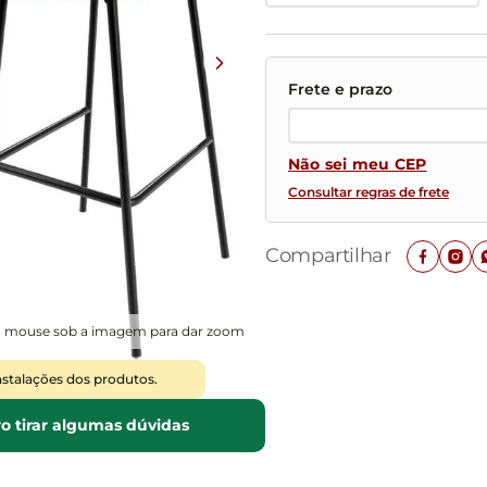
Mesas de Cabeceira
Ver todos
Baú Organizador
Ver todos
Não sei meu CEP
Consultar regras de frete
Compartilhar
o mouse sob a imagem para dar zoom
nstalações dos produtos.
o tirar algumas dúvidas