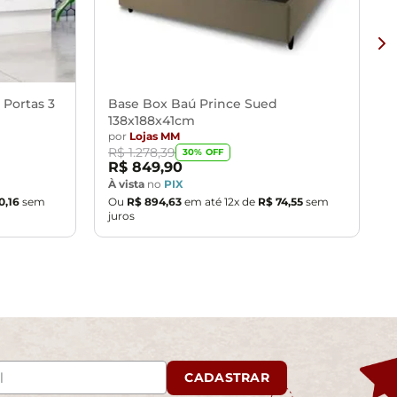
 Portas 3
Base Box Baú Prince Sued
138x188x41cm
por
Lojas MM
R$
1
.
278
,
39
30
% OFF
R$
849
,
90
À vista
no
PIX
0
,
16
sem
Ou
R$
894
,
63
em até
12
x de
R$
74
,
55
sem
juros
CADASTRAR