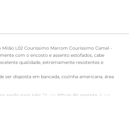
ço Milão L02 Couríssimo Marrom Couríssimo Camel -
amente com o encosto e assento estofados, cabe
xcelente qualidade, extremamente resistentes e
de ser disposta em bancada, cozinha americana, área
ao apoio para pés:
29 cm
Altura do assento
: 6 cm
ofundidade do encosto:
6 cm
o semi brilho.