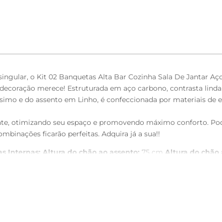
ngular, o Kit 02 Banquetas Alta Bar Cozinha Sala De Jantar A
decoração merece! Estruturada em aço carbono, contrasta lind
imo e do assento em Linho, é confeccionada por materiais de e
iente, otimizando seu espaço e promovendo máximo conforto. Po
mbinações ficarão perfeitas. Adquira já a sua!!
s Internas:
Altura do chão ao assento:
75 cm
Altura do chão 
26 cm
Altura do encosto:
11 cm
Largura do encosto:
40 cm
Pr
assento revestido em Couríssimo na cor Camel, com acabament
to.