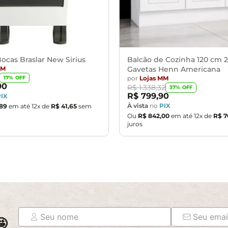
ocas Braslar New Sirius
Balcão de Cozinha 120 cm 2
MM
Gavetas Henn Americana
por
Lojas MM
17
% OFF
90
R$
1
.
338
,
32
37
% OFF
R$
799
,
90
PIX
À vista
no
PIX
89
em até
12
x de
R$
41
,
65
sem
Ou
R$
842
,
00
em até
12
x de
R$
7
juros
