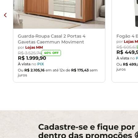
Guarda-Roupa Casal 2 Portas 4
Fogão 4 B
Gavetas Caemmun Moviment
por
Lojas 
R$
605
,
63
por
Lojas MM
R$
449
,
R$
3
.
525
,
74
40
% OFF
R$
1
.
999
,
90
À vista
no
À vista
no
PIX
Ou
R$
499
,
juros
Ou
R$
2
.
105
,
16
em até
12
x de
R$
175
,
43
sem
juros
Cadastre-se e fique por
dentro das promoções 