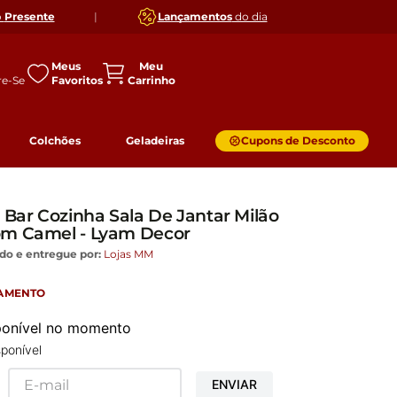
o
Presente
|
Lançamentos
do dia
Meus
Favoritos
Colchões
Geladeiras
Cupons de Desconto
 Bar Cozinha Sala De Jantar Milão
om Camel - Lyam Decor
do e entregue por:
Lojas MM
GAMENTO
sponível no momento
ponível
ENVIAR