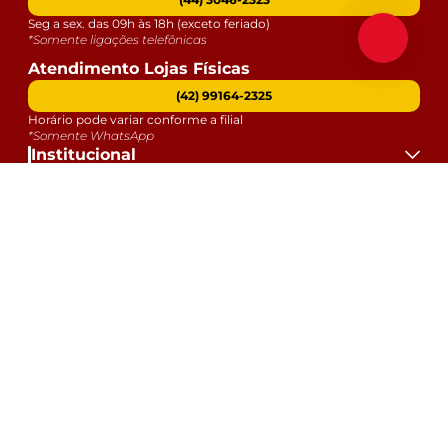
Seg a sex. das 09h às 18h (exceto feriado)
*Somente ligações telefônicas
Atendimento Lojas Físicas
(42) 99164-2325
Horário pode variar conforme a filial
*Somente WhatsApp
Institucional
Atendimento
Dúvidas
Serviços
Datas Especiais
Formas de Pagamento:
Selos e Segurança