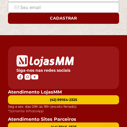
CADASTRAR
Siga-nos nas redes sociais
Atendimento LojasMM
(42) 99164-2325
Seg a sex. das 09h às 18h (exceto feriado)
*Somente WhatsApp
Atendimento Sites Parceiros
(44) 3046-2323