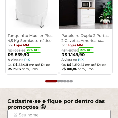
Tanquinho Mueller Plus
Paneleiro Duplo 2 Portas
4,5 Kg Semiautomático
2 Gavetas Americana
por
Lojas MM
Henn
por
Lojas MM
20
% OFF
29
% OFF
R$
1
.
098
,
66
R$
1
.
697
,
90
R$
839
,
90
R$
1
.
149
,
90
À vista
no
PIX
À vista
no
PIX
Ou
R$
884
,
11
em até
12
x de
Ou
R$
1
.
210
,
42
em até
12
x de
R$
73
,
67
sem juros
R$
100
,
86
sem juros
Cadastre-se e fique por dentro das
promoções 🤩