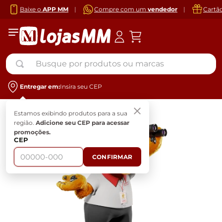
Baixe o
APP MM
|
Compre com um
vendedor
|
Cartã
Busque por produtos ou marcas
Entregar em:
Insira seu CEP
Estamos exibindo produtos para a sua
região.
Adicione seu CEP para acessar
promoções.
CEP
CONFIRMAR