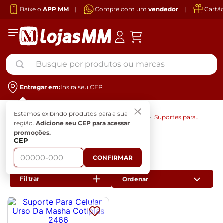
Baixe o
APP MM
|
Compre com um
vendedor
|
Cartã
Busque por produtos ou marcas
Entregar em:
Insira seu CEP
Tablets e
Estamos exibindo produtos para a sua
Informática
Suportes para
Acessórios
região.
Adicione seu CEP para acessar
Tablets
promoções.
CEP
Suportes para Tablets
CONFIRMAR
1
Produto
Filtrar