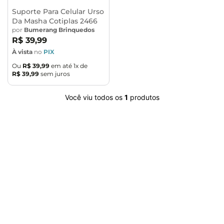
Suporte Para Celular Urso
Da Masha Cotiplas 2466
por
Bumerang Brinquedos
R$
39
,
99
À vista
no
PIX
Ou
R$
39
,
99
em até
1
x de
R$
39
,
99
sem juros
Você viu todos os
1
produtos