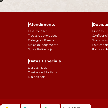
Mesas de Cabeceira
Ver todos
Baú Organizador
Ver todos
Atendimento
Dúvida
Fale Conosco
Dúvidas
Trocas e devoluções
Confidenci
Entregas e Prazos
Termos de
Meios de pagamento
Políticas d
Sobre Retire Loja
Políticas d
Datas Especiais
Dia das Mães
Ofertas de São Paulo
Dia dos pais