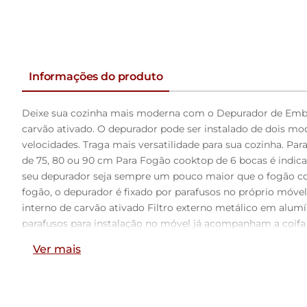
Informações do produto
Deixe sua cozinha mais moderna com o Depurador de Embutir
carvão ativado. O depurador pode ser instalado de dois m
velocidades. Traga mais versatilidade para sua cozinha. P
de 75, 80 ou 90 cm Para Fogão cooktop de 6 bocas é indic
seu depurador seja sempre um pouco maior que o fogão co
fogão, o depurador é fixado por parafusos no próprio móvel
interno de carvão ativado Filtro externo metálico em alum
parafusos para instalação no móvel já acompanham a coifa 
Hz Ruído 65 dB Potência do motor 140 W Potência total 
Ver mais
Profundidade 33,5 cm Peso 7,50 kg Dimensões da Caixa do 
Garantia de Fábrica 12 meses Instalação por conta do cli
tubo separadamente. O diâmetro de saída para o mesmo é de
filtro de carvão ativado e é necessário uma abertura no pró