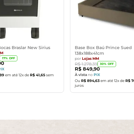
ocas Braslar New Sirius
Base Box Baú Prince Sued
MM
138x188x41cm
por
Lojas MM
17
% OFF
90
R$
1
.
278
,
39
30
% OFF
R$
849
,
90
PIX
À vista
no
PIX
89
em até
12
x de
R$
41
,
65
sem
Ou
R$
894
,
63
em até
12
x de
R$
7
juros