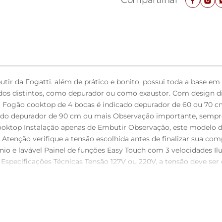
Compartilhar
 da Fogatti. além de prático e bonito, possui toda a base em i
odos distintos, como depurador ou como exaustor. Com design di
ara Fogão cooktop de 4 bocas é indicado depurador de 60 ou 70 
ado depurador de 90 cm ou mais Observação importante, sempre o
oktop Instalação apenas de Embutir Observação, este modelo 
 Atenção verifique a tensão escolhida antes de finalizar sua com
ínio e lavável Painel de funções Easy Touch com 3 velocidades
Especificações Técnicas Tensão 127V ou 220V, a tensão deve ser
142 W Velocidades 3 Potência lâmpada 1 W cada uma Consumo 0
motor: Altura: 25,2 cm Largura: 23 cm Profundidade: 22 cm sen
ente Imagens meramente ilustrativas Atenção, o tubo sanfonado
 127 mm de circunferência Seu depurador já vai pronto para uti
prio móvel para ventilação do ar, favor verificar o desenho de i