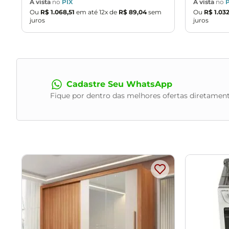
À vista
no
PIX
À vista
no
m
Ou
R$
1
.
068
,
51
em até
12
x de
R$
89
,
04
sem
Ou
R$
1
.
03
juros
juros
Cadastre Seu WhatsApp
Fique por dentro das melhores ofertas diretament