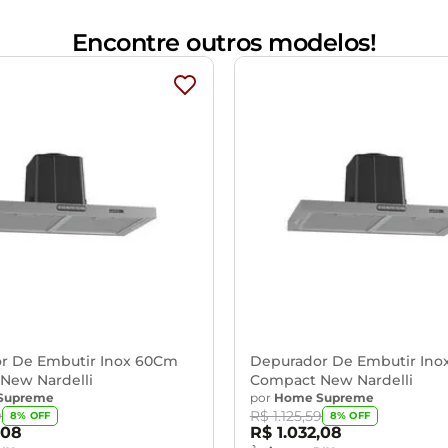
 será necessário fazer uma abertura na parede, apenas precisará
Encontre outros modelos!
r De Embutir Inox 60Cm
Depurador De Embutir In
New Nardelli
Compact New Nardelli
Supreme
por
Home Supreme
9
R$
1
.
125
,
59
8
% OFF
8
% OFF
08
R$
1
.
032
,
08