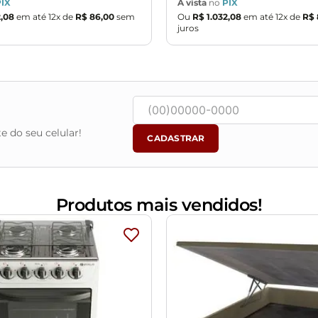
PIX
À vista
no
PIX
2
,
08
em até
12
x de
R$
86
,
00
sem
Ou
R$
1
.
032
,
08
em até
12
x de
R$
juros
e do seu celular!
CADASTRAR
Produtos mais vendidos!