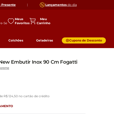
o
Presente
|
Lançamentos
do dia
Meus
Favoritos
Colchões
Geladeiras
Cupons de Desconto
ew Embutir Inox 90 Cm Fogatti
upreme
 de
R$
124
,
50
no cartão de crédito
GAMENTO