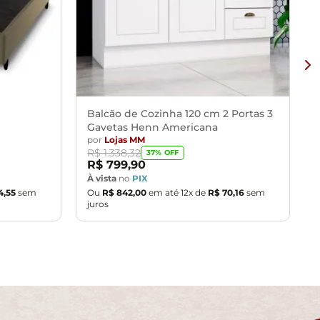
Balcão de Cozinha 120 cm 2 Portas 3
Gavetas Henn Americana
por
Lojas MM
R$
1
.
338
,
32
37
% OFF
R$
799
,
90
À vista
no
PIX
4
,
55
sem
Ou
R$
842
,
00
em até
12
x de
R$
70
,
16
sem
juros