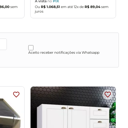
À vista
no
PIX
86
,
00
sem
Ou
R$
1
.
068
,
51
em até
12
x de
R$
89
,
04
sem
j
juros
Aceito receber notificações via Whatsapp