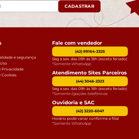
CADASTRAR
s
Fale com vendedor
(42) 99164-2325
alidade e segurança
Seg a sex. das 09h às 18h (exceto feriado)
 Uso
*Somente WhatsApp
e Privacidade
Atendimento Sites Parceiros
e Cookies
(44) 3046-2323
Seg a sex. das 09h às 18h (exceto feriado)
*Somente ligações telefônicas
Ouvidoria e SAC
(42) 3220-6047
Horário pode variar conforme a filial
*Somente WhatsApp