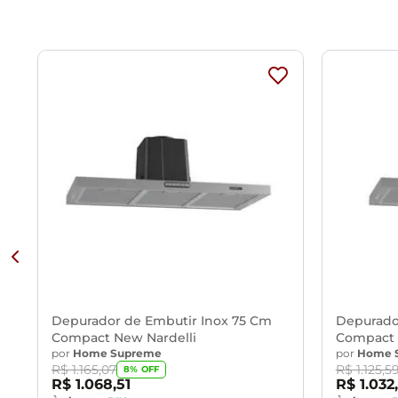
deseje utilizar como exaustor com saída de ar externa, onde
que temos disponível para venda.
Depurador de Embutir Inox 75 Cm
Depurado
Compact New Nardelli
Compact 
por
Home Supreme
por
Home 
R$
1
.
165
,
07
R$
1
.
125
,
5
8
% OFF
R$
1
.
068
,
51
R$
1
.
032
,