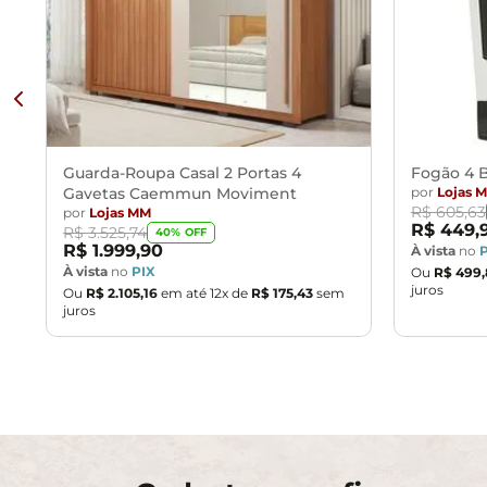
Guarda-Roupa Casal 2 Portas 4
Fogão 4 B
Gavetas Caemmun Moviment
por
Lojas 
R$
605
,
63
por
Lojas MM
R$
449
,
R$
3
.
525
,
74
40
% OFF
R$
1
.
999
,
90
À vista
no
À vista
no
PIX
Ou
R$
499
,
juros
Ou
R$
2
.
105
,
16
em até
12
x de
R$
175
,
43
sem
juros