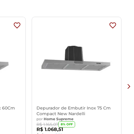
 comprar e instalar o tubo sanfonado de alumínio flexível
ox 60Cm
Depurador de Embutir Inox 75 Cm
Compact New Nardelli
por
Home Supreme
R$
1
.
165
,
07
8
% OFF
R$
1
.
068
,
51
À