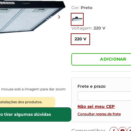
Mesas de Cabeceira
Ver todos
Baú Organizador
Cor
:
Preto
Ver todos
Voltagem
:
220 V
220 V
ADICIONAR
o mouse sob a imagem para dar zoom
nstalações dos produtos.
Não sei meu CEP
o tirar algumas dúvidas
Consultar regras de frete