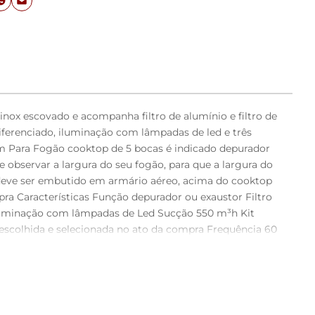
nox escovado e acompanha filtro de alumínio e filtro de
ferenciado, iluminação com lâmpadas de led e três
cm Para Fogão cooktop de 5 bocas é indicado depurador
bservar a largura do seu fogão, para que a largura do
deve ser embutido em armário aéreo, acima do cooktop
pra Características Função depurador ou exaustor Filtro
 Iluminação com lâmpadas de Led Sucção 550 m³h Kit
 escolhida e selecionada no ato da compra Frequência 60
,142 kWh Dimensões Altura da base 4 cm Largura 90 cm
do que a Caixa do motor ficará embutida no móvel
 para exaustão, NÃO acompanha o produto, Vendemos o
lizar na função depurador pois já possui internamente
nstalação disponível junto com as fotos do anúncio. Caso