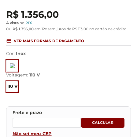
R$
1
.
356
,
00
À vista
no
PIX
Ou
R$
1
.
356
,
00
em
12
x sem juros de
R$
113
,
00
no cartão de crédito
VER MAIS FORMAS DE PAGAMENTO
Cor
:
Inox
Voltagem
:
110 V
110 V
Não sei meu CEP