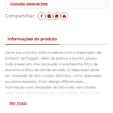
Consultar regras de frete
Compartilhar
Informações do produto
Deixe sua cozinha mais moderna com o Depurador de
Embutir da Fogatti. além de prático e bonito, possui
toda a base em inox escovado e acompanha filtro de
alumínio e filtro de carvão ativado. O depurador pode
ser instalado de dois modos distintos, como depurador
ou como exaustor. Com design diferenciado,
iluminação com lâmpadas de led e três velocidades.
Traga mais versatilidade para sua cozinha. Para Fogão
cooktop de 4 bocas é indicado depurador de 60 ou 70
Ver mais
cm Para Fogão cooktop de 5 bocas é indicado
depurador de 75, 80 ou 90 cm Para Fogão cooktop de