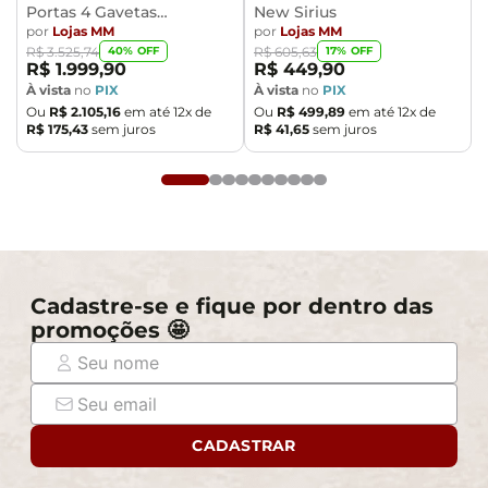
Portas 4 Gavetas
New Sirius
Caemmun Moviment
por
Lojas MM
por
Lojas MM
40
% OFF
17
% OFF
R$
3
.
525
,
74
R$
605
,
63
R$
1
.
999
,
90
R$
449
,
90
À vista
no
PIX
À vista
no
PIX
Ou
R$
2
.
105
,
16
em até
12
x de
Ou
R$
499
,
89
em até
12
x de
R$
175
,
43
sem juros
R$
41
,
65
sem juros
Cadastre-se e fique por dentro das
promoções 🤩
CADASTRAR