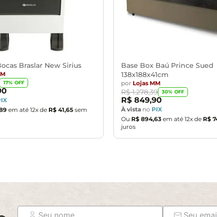
ocas Braslar New Sirius
Base Box Baú Prince Sued
MM
138x188x41cm
por
Lojas MM
17
% OFF
90
R$
1
.
278
,
39
30
% OFF
R$
849
,
90
PIX
À vista
no
PIX
89
em até
12
x de
R$
41
,
65
sem
Ou
R$
894
,
63
em até
12
x de
R$
7
juros