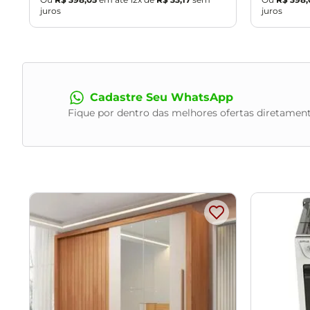
oxidação na região onde foi feita a gravação do laser, de
s
juros
juros
Cadastre Seu WhatsApp
Fique por dentro das melhores ofertas diretament