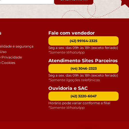
s
Fale com vendedor
(42) 99164-2325
alidade e segurança
Seg a sex. das 09h às 18h (exceto feriado)
 Uso
*Somente WhatsApp
e Privacidade
Atendimento Sites Parceiros
e Cookies
(44) 3046-2323
Seg a sex. das 09h às 18h (exceto feriado)
*Somente ligações telefônicas
Ouvidoria e SAC
(42) 3220-6047
Horário pode variar conforme a filial
*Somente WhatsApp