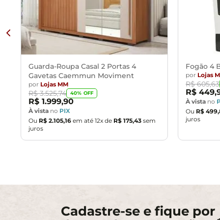
Guarda-Roupa Casal 2 Portas 4
Fogão 4 B
Gavetas Caemmun Moviment
por
Lojas 
R$
605
,
63
por
Lojas MM
R$
449
,
R$
3
.
525
,
74
40
% OFF
R$
1
.
999
,
90
À vista
no
À vista
no
PIX
Ou
R$
499
,
juros
Ou
R$
2
.
105
,
16
em até
12
x de
R$
175
,
43
sem
juros
Cadastre-se e fique por