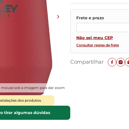
Mesas de Cabeceira
Ver todos
Baú Organizador
Ver todos
Não sei meu CEP
Consultar regras de frete
Compartilhar
o mouse sob a imagem para dar zoom
nstalações dos produtos.
o tirar algumas dúvidas