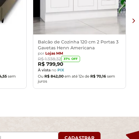
Balcão de Cozinha 120 cm 2 Portas 3
Gavetas Henn Americana
por
Lojas MM
R$
1
.
338
,
32
37
% OFF
R$
799
,
90
À vista
no
PIX
4
,
55
sem
Ou
R$
842
,
00
em até
12
x de
R$
70
,
16
sem
juros
CADASTRAR