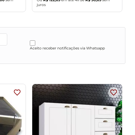
garantia.
juros
j
Aceito receber notificações via Whatsapp