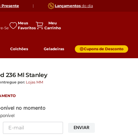
o
Presente
|
Lançamentos
do dia
Meus
Favoritos
Colchões
Geladeiras
Cupons de Desconto
d 236 Ml Stanley
entregue por:
Lojas MM
GAMENTO
sponível no momento
ponível
ENVIAR