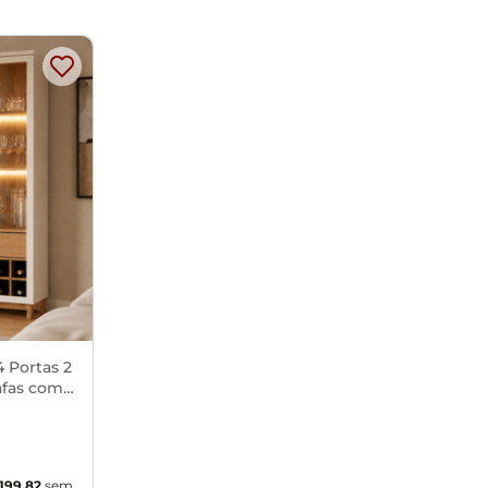
4 Portas 2
afas com
199
,
82
sem