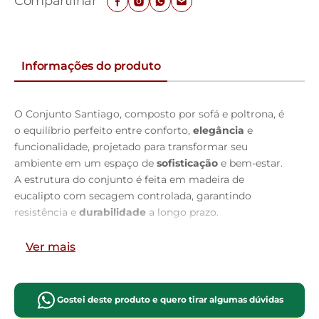
Compartilhar
Informações do produto
O Conjunto Santiago, composto por sofá e poltrona, é
o equilíbrio perfeito entre conforto,
elegância
e
funcionalidade, projetado para transformar seu
ambiente em um espaço de
sofisticação
e bem-estar.
A estrutura do conjunto é feita em madeira de
eucalipto com secagem controlada, garantindo
resistência e
durabilidade
a longo prazo.
O encosto, com almofadas soltas preenchidas com
Ver mais
fibra siliconada, oferece um suporte ajustável e
macio
,
ideal para relaxar. No sofá, o assento retrátil nos
módulos central e com braço é fabricado com espuma
Gostei deste produto e quero tirar algumas dúvidas
Soft D-40, proporcionando uma experiência de