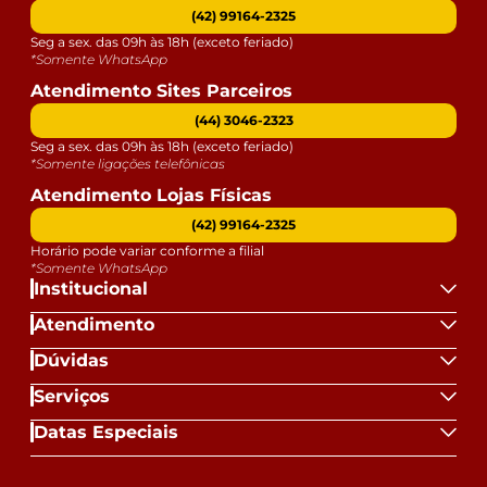
imagem e o produto, por conta do tratamento de
(42) 99164-2325
imagens e a calibração de cores da sua tela.
Seg a sex. das 09h às 18h (exceto feriado)
- Todos os nossos produtos são enviados devidamente
*Somente WhatsApp
embalados e com total segurança
Atendimento Sites Parceiros
- Confira as dimensões do produto no momento da
(44) 3046-2323
compra e certifique-se de que passará normalmente
Seg a sex. das 09h às 18h (exceto feriado)
por elevadores, portas, escadas e/ou corredores,
*Somente ligações telefônicas
evitando assim futuros desagrados ou imprevistos
Atendimento Lojas Físicas
com a entrega do produto.
(42) 99164-2325
Horário pode variar conforme a filial
*Somente WhatsApp
Institucional
Atendimento
Dúvidas
Serviços
Datas Especiais