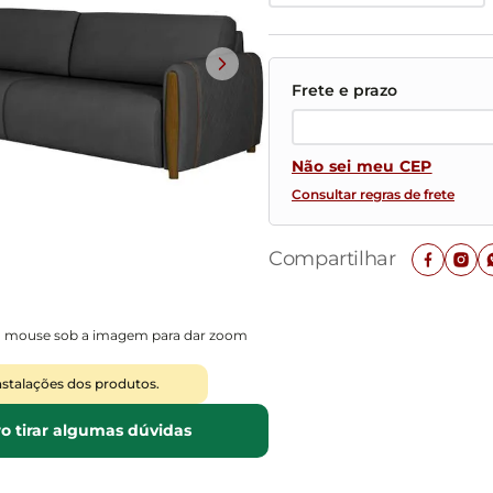
Mesas de Cabeceira
Ver todos
Baú Organizador
Ver todos
Não sei meu CEP
Consultar regras de frete
Compartilhar
o mouse sob a imagem para dar zoom
nstalações dos produtos.
o tirar algumas dúvidas