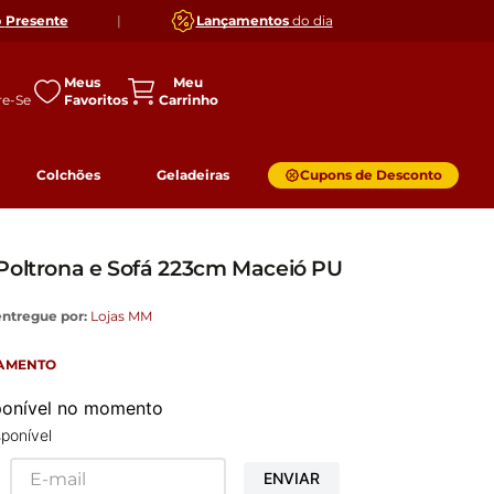
o
Presente
|
Lançamentos
do dia
Meus
Favoritos
Colchões
Geladeiras
Cupons de Desconto
Poltrona e Sofá 223cm Maceió PU
entregue por:
Lojas MM
GAMENTO
sponível no momento
ponível
ENVIAR