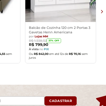
Balcão de Cozinha 120 cm 2 Portas 3
Gavetas Henn Americana
por
Lojas MM
R$
1
.
338
,
32
37
% OFF
R$
799
,
90
À vista
no
PIX
4
,
55
sem
Ou
R$
842
,
00
em até
12
x de
R$
70
,
16
sem
juros
CADASTRAR