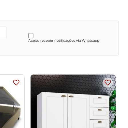
Aceito receber notificações via Whatsapp
ovas ou produtos abrasivos.
o de cores da sua tela.
as, escadas e/ou corredores, evitando assim futuros