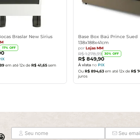
ocas Braslar New Sirius
Base Box Baú Prince Sued
MM
138x188x41cm
por
Lojas MM
17
% OFF
90
R$
1
.
278
,
39
30
% OFF
R$
849
,
90
PIX
À vista
no
PIX
89
em até
12
x de
R$
41
,
65
sem
Ou
R$
894
,
63
em até
12
x de
R$
7
juros
