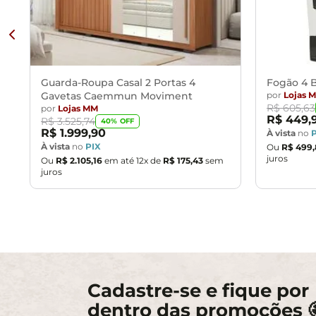
Guarda-Roupa Casal 2 Portas 4
Fogão 4 B
Gavetas Caemmun Moviment
por
Lojas 
R$
605
,
63
por
Lojas MM
R$
449
,
R$
3
.
525
,
74
40
% OFF
R$
1
.
999
,
90
À vista
no
À vista
no
PIX
Ou
R$
499
,
juros
Ou
R$
2
.
105
,
16
em até
12
x de
R$
175
,
43
sem
juros
Cadastre-se e fique por
dentro das promoções 