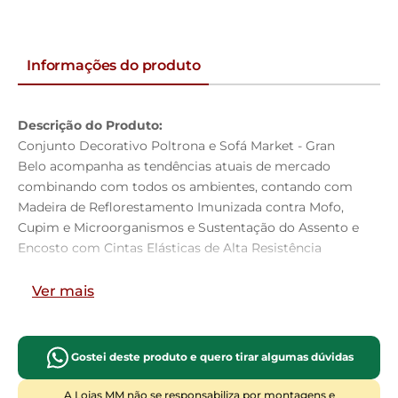
Informações do produto
Descrição do Produto:
Conjunto Decorativo Poltrona e Sofá Market - Gran
Belo acompanha as tendências atuais de mercado
combinando com todos os ambientes, contando com
Madeira de Reflorestamento Imunizada contra Mofo,
Cupim e Microorganismos e Sustentação do Assento e
Encosto com Cintas Elásticas de Alta Resistência
a Sofá Decorativo Market garante beleza, segurança e
durabilidade para o seu ambiente.
Ver mais
Dimensões da Poltrona:
102cm
Largura:
Gostei deste produto e quero tirar algumas dúvidas
88cm
Altura:
88cm
Profundidade:
A Lojas MM não se responsabiliza por montagens e