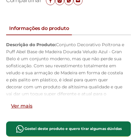
Compartilhar
Informações do produto
Descrição do Produto:
Conjunto Decorativo Poltrona e
Puff Abel Base de Madeira Dourada Veludo Azul - Gran
Belo é um conjunto moderno, mas que não perde sua
sofisticação. Com seu revestimento totalmente em
veludo e sua armação de Madeira em forma de costela
e pés palito em plástico, é ideal para quem quer
decorar com um produto de altíssima qualidade e que
vai dar um toque super diferente e atual para o
ambiente. Aproveite e adquira já o seu kit!
Dimensões
Ver mais
da Poltrona:
Largura:
64 cm;
Altura:
79
cm;
Profundidade:
88 cm;
Gostei deste produto e quero tirar algumas dúvidas
Dimensões do Puff:
63 cm;
Largura: