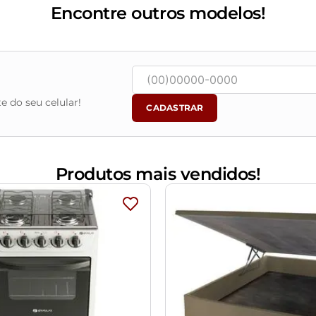
Encontre outros modelos!
ente por elevadores, portas, escadas e/ou corredores, evitand
e do seu celular!
CADASTRAR
Produtos mais vendidos!