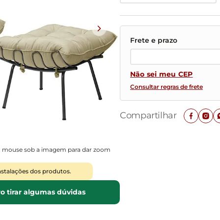
Mesas de Cabeceira
Ver todos
Baú Organizador
Ver todos
Não sei meu CEP
Consultar regras de frete
Compartilhar
o mouse sob a imagem para dar zoom
nstalações dos produtos.
o tirar algumas dúvidas