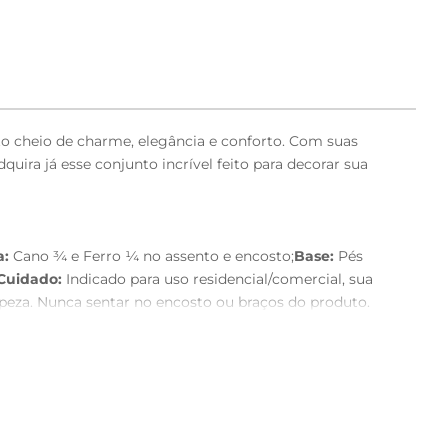
to cheio de charme, elegância e conforto. Com suas
uira já esse conjunto incrível feito para decorar sua
a:
Cano ¾ e Ferro ¼ no assento e encosto;
Base:
Pés
Cuidado:
Indicado para uso residencial/comercial, sua
peza. Nunca sentar no encosto ou braços do produto.
ode haver alguma diferença de tonalidade entre a
 são enviados devidamente embalados e com total
 o comprovante de recebimento, entre em contato com a
taria do endereço indicado.- Não nos responsabilizamos,
dores ou pela utilização de guinchos ou equipamentos
abilidade do cliente.- Confira as dimensões do produto no