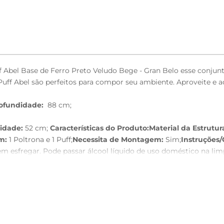
f Abel Base de Ferro Preto Veludo Bege - Gran Belo esse conjun
Puff Abel são perfeitos para compor seu ambiente. Aproveite e adq
ofundidade:
88 cm;
idade:
52 cm;
Características do Produto:
Material da Estrutur
m:
1 Poltrona e 1 Puff;
Necessita de Montagem:
Sim;
Instruções/
m esfregar. Pode passar álcool líquido de uso doméstico na lim
ustrativas e não acompanham objetos de decoração e eletros.- P
 a calibração de cores da sua tela.- Todos os nossos produtos
r as condições da embalagem, havendo alguma avaria não assine
la entrega dos produtos adquiridos até a porta de entrada ou por
ções de produtos, bem como, por subir ou descer escadas/eleva
asas ou escritórios. Estas despesas adicionais serão de respons