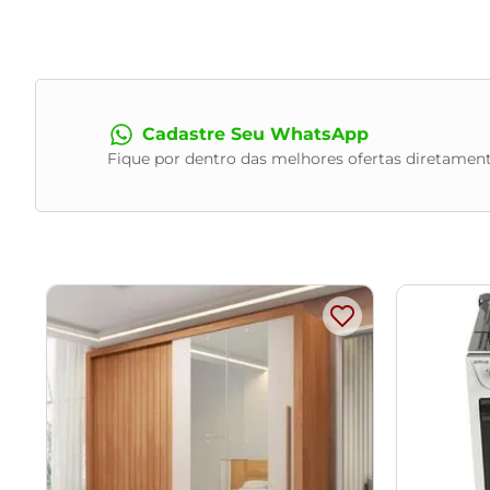
momento da compra e certifique-se de que passará normalm
entrega do produto.
Cadastre Seu WhatsApp
Fique por dentro das melhores ofertas diretament