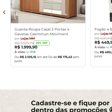
Guarda-Roupa Casal 2 Portas 4
Fogão 4 B
Gavetas Caemmun Moviment
por
Lojas 
R$
605
,
63
por
Lojas MM
R$
449
,
R$
3
.
525
,
74
40
% OFF
R$
1
.
999
,
90
À vista
no
À vista
no
PIX
Ou
R$
499
,
juros
Ou
R$
2
.
105
,
16
em até
12
x de
R$
175
,
43
sem
juros
Cadastre-se e fique por
dentro das promoções 