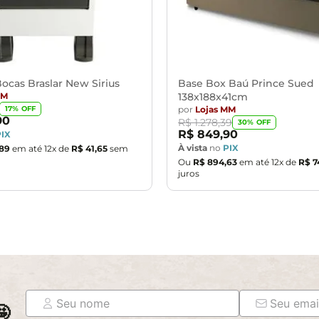
ocas Braslar New Sirius
Base Box Baú Prince Sued
MM
138x188x41cm
por
Lojas MM
17
% OFF
90
R$
1
.
278
,
39
30
% OFF
R$
849
,
90
PIX
À vista
no
PIX
89
em até
12
x de
R$
41
,
65
sem
Ou
R$
894
,
63
em até
12
x de
R$
7
juros
