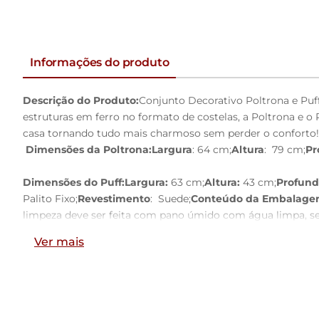
Informações do produto
Descrição do Produto:
Conjunto Decorativo Poltrona e Puf
estruturas em ferro no formato de costelas, a Poltrona e o 
casa tornando tudo mais charmoso sem perder o conforto!
Dimensões da Poltrona:
Largura
: 64 cm;
Altura
: 79 cm;
Pr
Dimensões do Puff:
Largura:
63 cm;
Altura:
43 cm;
Profund
Palito Fixo;
Revestimento
: Suede;
Conteúdo da Embalage
limpeza deve ser feita com pano úmido com água limpa, se
Observações importantes:
- As imagens são meramente il
Ver mais
imagem e o produto, por conta do tratamento de imagens e
segurança.- Ao receber o produto o cliente deve verifica
loja para orientações.- A nossa loja se responsabilizará pe
no ato da entrega, por montagens, desmontagens e instala
similares para acesso a pisos superiores em apartamentos, c