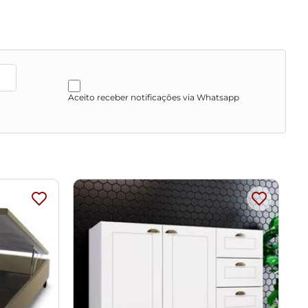
o assim futuros desagrados ou imprevistos com a
Aceito receber notificações via Whatsapp