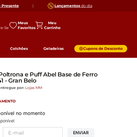
o
Presente
|
Lançamentos
do dia
Meus
Favoritos
Colchões
Geladeiras
Cupons de Desconto
oltrona e Puff Abel Base de Ferro
1 - Gran Belo
entregue por:
Lojas MM
GAMENTO
sponível no momento
ponível
ENVIAR