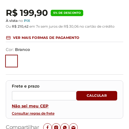
R$
199
,
90
5
% DE DESCONTO
À vista
no
PIX
Ou
R$
210
,
42
em
7
x sem juros de
R$
30
,
06
no cartão de crédito
VER MAIS FORMAS DE PAGAMENTO
Cor
:
Branco
Não sei meu CEP
Consultar regras de frete
Compartilhar