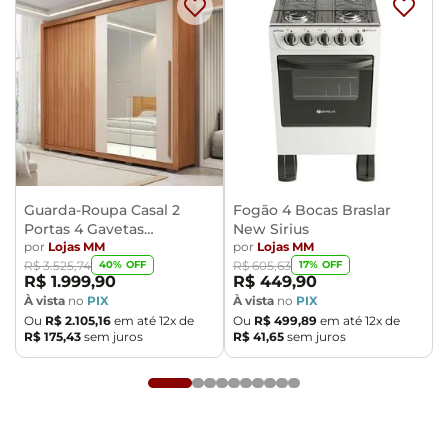
Guarda-Roupa Casal 2
Fogão 4 Bocas Braslar
Portas 4 Gavetas
New Sirius
Caemmun Moviment
por
Lojas MM
por
Lojas MM
40
% OFF
17
% OFF
R$
3
.
525
,
74
R$
605
,
63
R$
1
.
999
,
90
R$
449
,
90
À vista
no
PIX
À vista
no
PIX
Ou
R$
2
.
105
,
16
em até
12
x de
Ou
R$
499
,
89
em até
12
x de
R$
175
,
43
sem juros
R$
41
,
65
sem juros