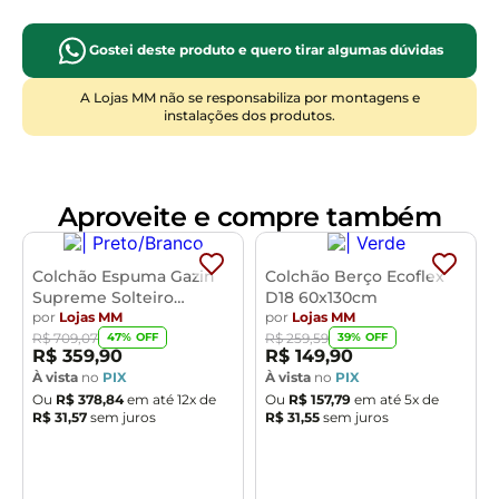
crescimento saudável
. A capa, com
Uso Indicado
:
Berço Infantil
revestimento impermeável
, é um elemento
Gostei deste produto e quero tirar algumas dúvidas
essencial na
manutenção da higiene
,
Estrutura
:
Espuma De Alta Qualidade
protegendo contra líquidos e facilitando a
A Lojas MM não se responsabiliza por montagens e
instalações dos produtos.
limpeza. Além de ser
hipoalergênico
e
antiácaro
, este colchão proporciona um
ambiente de sono puro
, crucial para a
saúde
respiratória
do seu filho. A
qualidade Ecoflex
e
Aproveite e compre também
a
certificação INMETRO
oferecem a
confiança
que você busca, garantindo
noites tranquilas
para toda a família.
Colchão Espuma Gazin
Colchão Berço Ecoflex
Supreme Solteiro
D18 60x130cm
Manutenção e cuidados: Limpe a capa
78x188x15cm
por
Lojas MM
por
Lojas MM
47
% OFF
39
% OFF
R$
709
,
07
R$
259
,
59
impermeável com pano úmido e sabão neutro.
R$
359
,
90
R$
149
,
90
Areje o colchão regularmente, evite exposição
À vista
no
PIX
À vista
no
PIX
solar direta, gire-o a cada três meses e verifique
Ou
R$
378
,
84
em até
12
x de
Ou
R$
157
,
79
em até
5
x de
o desgaste.
R$
31
,
57
sem juros
R$
31
,
55
sem juros