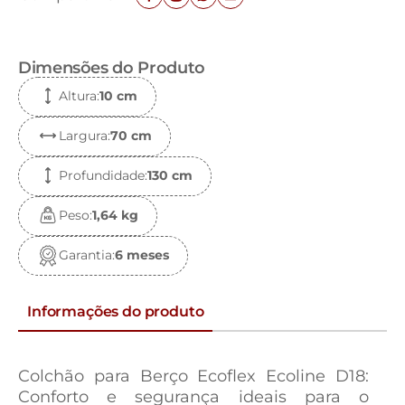
Dimensões do Produto
Altura
:
10 c
m
Largura
:
70 c
m
Profundidade
:
130 c
m
Peso
:
1,64 k
g
Garantia
:
6 meses
Informações do produto
Colchão para Berço Ecoflex Ecoline D18:
Conforto e segurança ideais para o