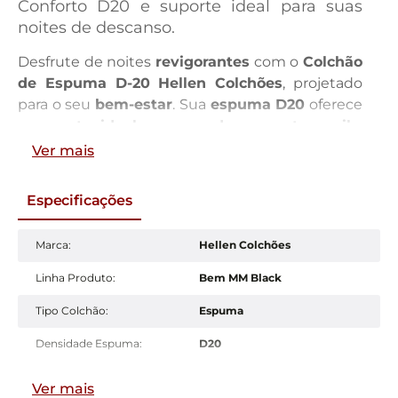
Conforto D20 e suporte ideal para suas
noites de descanso.
Desfrute de noites
revigorantes
com o
Colchão
de Espuma D-20 Hellen Colchões
, projetado
para o seu
bem-estar
. Sua
espuma D20
oferece
o
suporte ideal
para um
descanso tranquilo
,
enquanto o
revestimento em poliéster e
Ver mais
jacquard
proporciona
maciez
e
elegância
. Com
dimensões de
solteiro
(88x188 cm), este
Especificações
colchão da linha Bem MM Black une
design
atual
e
resistência
, com capacidade para até
50
Marca
:
Hellen Colchões
kg por pessoa
. Invista em
qualidade
para suas
noites.
Linha Produto
:
Bem MM Black
Experimente o
Colchão de Espuma D-20
Tipo Colchão
:
Espuma
Hellen Colchões
, que oferece a combinação
Densidade Espuma
:
D20
ideal de
conforto
e
estilo
para seu quarto. A
espuma D20
assegura o
apoio necessário
para
Tamanho Colchão
:
Solteiro
Ver mais
um sono reparador, enquanto o
revestimento