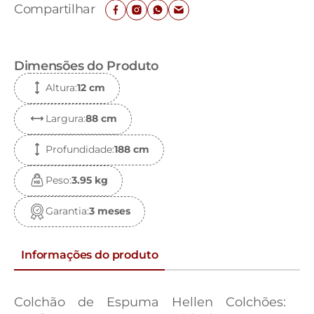
Compartilhar
Dimensões do Produto
Altura
:
12 c
m
Largura
:
88 c
m
Profundidade
:
188 c
m
Peso
:
3.95 k
g
Garantia
:
3 meses
Informações do produto
Colchão de Espuma Hellen Colchões: