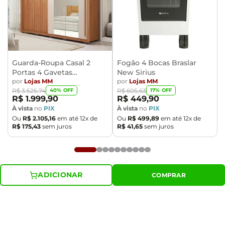
Guarda-Roupa Casal 2
Fogão 4 Bocas Braslar
Portas 4 Gavetas
New Sirius
Caemmun Moviment
por
Lojas MM
por
Lojas MM
40
% OFF
17
% OFF
R$
3
.
525
,
74
R$
605
,
63
R$
1
.
999
,
90
R$
449
,
90
À vista
no
PIX
À vista
no
PIX
Ou
R$
2
.
105
,
16
em até
12
x de
Ou
R$
499
,
89
em até
12
x de
R$
175
,
43
sem juros
R$
41
,
65
sem juros
ADICIONAR
COMPRAR
Cadastre-se e fique por dentro das
promoções 🤩