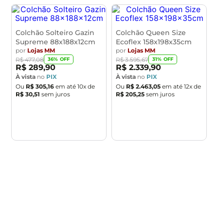
Colchão Solteiro Gazin
Colchão Queen Size
Supreme 88x188x12cm
Ecoflex 158x198x35cm
por
Lojas MM
por
Lojas MM
36% OFF
31% OFF
R$ 477,08
R$ 3.595,67
R$ 289,90
R$ 2.339,90
À vista
no
PIX
À vista
no
PIX
Ou
R$ 305,16
em até
10
x de
Ou
R$ 2.463,05
em até
12
x de
R$ 30,51
sem juros
R$ 205,25
sem juros