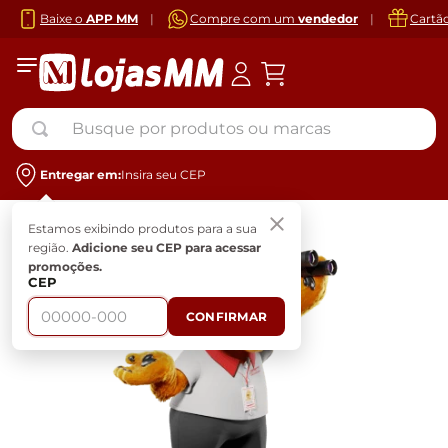
Baixe o
APP MM
|
Compre com um
vendedor
|
Cartã
Busque por produtos ou marcas
Entregar em:
Insira seu CEP
Estamos exibindo produtos para a sua
região.
Adicione seu CEP para acessar
promoções.
CEP
CONFIRMAR