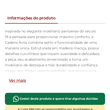
Informações do produto
Inspirada no elegante mobiliário parisiense do século
19 e pensada para proporcionar máximo conforto, a
Cadeira Ávila combina estilo e funcionalidade de uma
maneira única. Estruturada em madeira maciça, possui
detalhes curvilíneos que trazem suavidade e delicadeza
a peça, seu acabamento envernizado a torna um
mobiliário de destaque e trás durabilidade e confiança
ao seu uso. Possui assento estofado, que proporciona
ao seu usuário a sensação de comodidade ideal e ainda
Ver mais
adiciona classe a qualquer ambiente. Seu design a
torna uma peça versátil que abre portas a sua
imaginação pois pode ser disposta em salas de jantar,
estar, e espera, quartos, halls de entrada e cozinhas.
Gostei deste produto e quero tirar algumas dúvidas
Expresse seu bom gosto, e adquira já essa obra-prima
A Lojas MM não se responsabiliza por montagens e