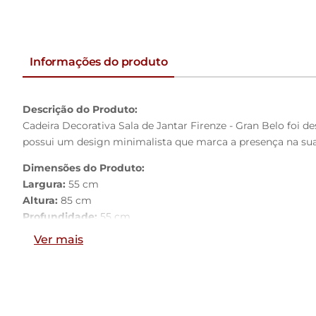
Informações do produto
Descrição do Produto:
Cadeira Decorativa Sala de Jantar Firenze - Gran Belo foi 
possui um design minimalista que marca a presença na sua s
Dimensões do Produto:
Largura:
55 cm
Altura:
85 cm
Profundidade:
55 cm
Altura do Encosto:
40 cm
Ver mais
45 cm
Altura do Assento ao Chão:
Largura do Assento:
45 cm
Profundidade Livre do Assento:
50 cm
Características do Produto: