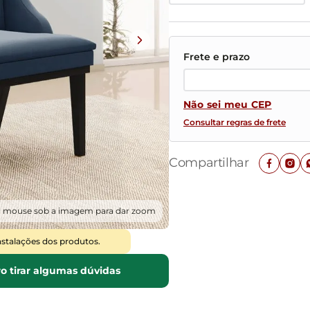
Mesas de Cabeceira
Ver todos
Baú Organizador
Ver todos
Não sei meu CEP
Consultar regras de frete
Compartilhar
o mouse sob a imagem para dar zoom
nstalações dos produtos.
o tirar algumas dúvidas