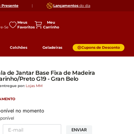
o
Presente
|
Lançamentos
do dia
Meus
Favoritos
Colchões
Geladeiras
Cupons de Desconto
la de Jantar Base Fixa de Madeira
rinho/Preto G19 - Gran Belo
entregue por:
Lojas MM
GAMENTO
sponível no momento
ponível
ENVIAR