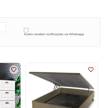
Aceito receber notificações via Whatsapp
o produto não sofra alterações na cor do tecido. Não
o de cores da sua tela.
as, escadas e/ou corredores, evitando assim futuros