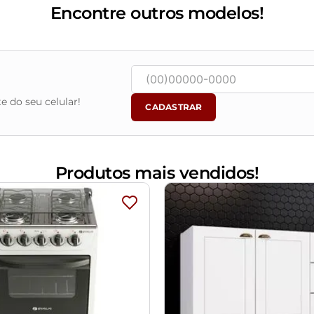
Encontre outros modelos!
e do seu celular!
CADASTRAR
Produtos mais vendidos!
água, seguido de pano seco. Evitar exposição ao sol, para que 
 objetos de decoração e eletros.
m e o produto, por conta do tratamento de imagens e a calibraçã
alados e com total segurança.
certifique-se de que passará normalmente por elevadores, port