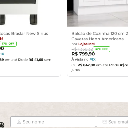
ocas Braslar New Sirius
Balcão de Cozinha 120 cm 2
MM
Gavetas Henn Americana
por
Lojas MM
17
% OFF
90
R$
1
.
338
,
32
37
% OFF
R$
799
,
90
PIX
À vista
no
PIX
89
em até
12
x de
R$
41
,
65
sem
Ou
R$
842
,
00
em até
12
x de
R$
7
juros
