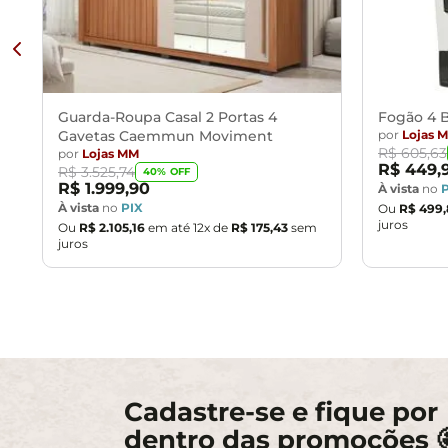
Guarda-Roupa Casal 2 Portas 4
Fogão 4 B
Gavetas Caemmun Moviment
por
Lojas 
R$
605
,
63
por
Lojas MM
R$
449
,
R$
3
.
525
,
74
40
% OFF
R$
1
.
999
,
90
À vista
no
À vista
no
PIX
Ou
R$
499
,
juros
Ou
R$
2
.
105
,
16
em até
12
x de
R$
175
,
43
sem
juros
Cadastre-se e fique por
dentro das promoções 