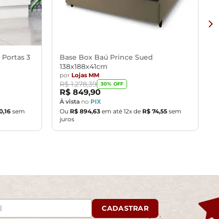
 Portas 3
Base Box Baú Prince Sued
138x188x41cm
por
Lojas MM
R$
1
.
278
,
39
30
% OFF
R$
849
,
90
À vista
no
PIX
0
,
16
sem
Ou
R$
894
,
63
em até
12
x de
R$
74
,
55
sem
juros
CADASTRAR