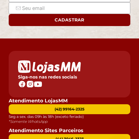
CADASTRAR
Siga-nos nas redes sociais
Atendimento LojasMM
(42) 99164-2325
Seg a sex. das 09h às 18h (exceto feriado)
*Somente WhatsApp
Atendimento Sites Parceiros
(44) 3046-2323