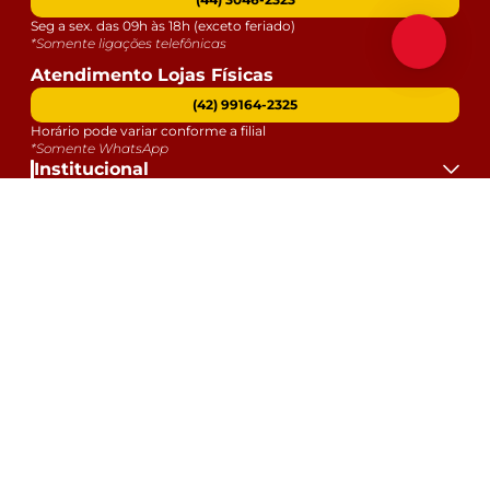
Seg a sex. das 09h às 18h (exceto feriado)
*Somente ligações telefônicas
Atendimento Lojas Físicas
(42) 99164-2325
Horário pode variar conforme a filial
*Somente WhatsApp
Institucional
Atendimento
Dúvidas
Serviços
Datas Especiais
Formas de Pagamento:
Selos e Segurança