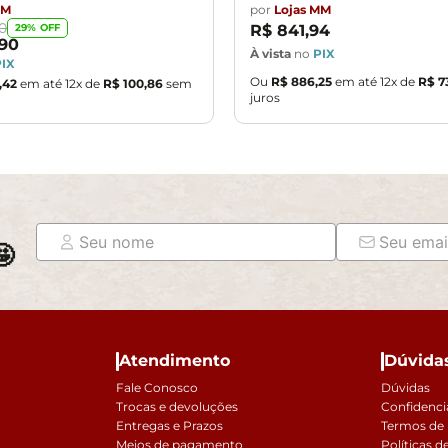
MM
por
Lojas MM
0
29
% OFF
R$
841
,
94
90
À vista
no
PIX
PIX
Ou
R$
886
,
25
em até
12
x de
R$
7
,
42
em até
12
x de
R$
100
,
86
sem
juros

Atendimento
Dúvida
Fale Conosco
Dúvidas
Trocas e devoluções
Confidenci
Entregas e Prazos
Termos de
Meios de pagamento
Políticas d