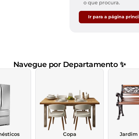
Mesas de Cabeceira
Ver todos
o que procura.
Baú Organizador
Ver todos
Ir para a página princ
Navegue por Departamento ✨
ésticos
Copa
Jardim