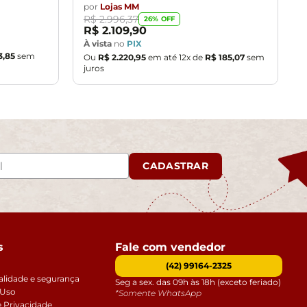
por
Lojas MM
R$
2
.
996
,
37
26
% OFF
R$
2
.
109
,
90
À vista
no
PIX
3
,
85
sem
Ou
R$
2
.
220
,
95
em até
12
x de
R$
185
,
07
sem
juros
CADASTRAR
s
Fale com vendedor
(42) 99164-2325
alidade e segurança
Seg a sex. das 09h às 18h (exceto feriado)
 Uso
*Somente WhatsApp
e Privacidade