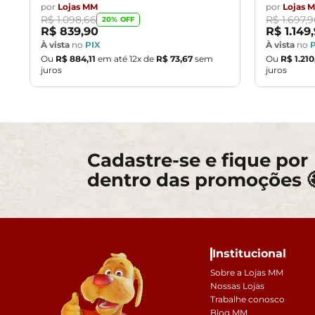
por
Lojas MM
por
Lojas 
R$
1
.
098
,
66
R$
1
.
697
,
9
20
% OFF
R$
839
,
90
R$
1
.
149
,
À vista
no
PIX
À vista
no
Ou
R$
884
,
11
em até
12
x de
R$
73
,
67
sem
Ou
R$
1
.
210
juros
juros
Cadastre-se e fique por
dentro das promoções 
Institucional
Sobre a Lojas MM
Nossas Lojas
Trabalhe conosco
Blog MM