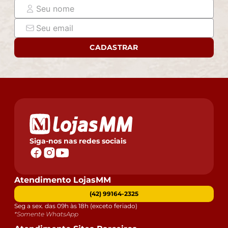
- Montagem, desmontagem e outras instalações serão
de responsabilidade do cliente. Não nos
responsabilizamos, no ato da entrega, por subir
escadas/elevadores ou pelo transporte por guincho em
CADASTRAR
apartamentos. Eventuais despesas são de
responsabilidade do comprador.
- Confira as dimensões do produto e certifique-se de
que passará normalmente por supostos elevadores,
portas, escadas e/ou corredores de sua residência.
Siga-nos nas redes sociais
Atendimento LojasMM
(42) 99164-2325
Seg a sex. das 09h às 18h (exceto feriado)
*Somente WhatsApp