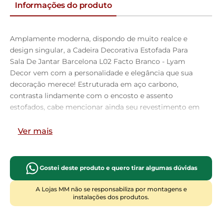
Informações do produto
Amplamente moderna, dispondo de muito realce e
design singular, a Cadeira Decorativa Estofada Para
Sala De Jantar Barcelona L02 Facto Branco - Lyam
Decor vem com a personalidade e elegância que sua
decoração merece! Estruturada em aço carbono,
contrasta lindamente com o encosto e assento
estofados, cabe mencionar ainda seu revestimento em
Couríssimo, é confeccionada por materiais de
excelente qualidade, extremamente resistentes e
Ver mais
aconchegantes.
Possui altura ideal, garantindo o encaixe perfeito no
ambiente, otimizando seu espaço e promovendo
Gostei deste produto e quero tirar algumas dúvidas
máximo conforto. Pode ser disposta em sala de jantar,
cozinha ou até mesmo na área gourmet, as
A Lojas MM não se responsabiliza por montagens e
instalações dos produtos.
possibilidades são infinitas e as combinações ficarão
perfeitas. Adquira já a sua!!