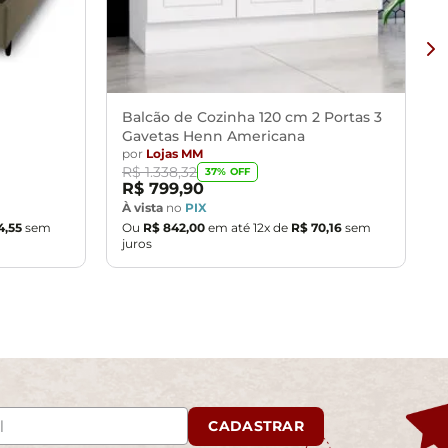
Balcão de Cozinha 120 cm 2 Portas 3
Gavetas Henn Americana
por
Lojas MM
R$
1
.
338
,
32
37
% OFF
R$
799
,
90
À vista
no
PIX
4
,
55
sem
Ou
R$
842
,
00
em até
12
x de
R$
70
,
16
sem
juros
CADASTRAR