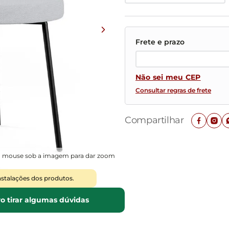
Mesas de Cabeceira
Ver todos
Baú Organizador
Ver todos
Não sei meu CEP
Consultar regras de frete
Compartilhar
o mouse sob a imagem para dar zoom
nstalações dos produtos.
o tirar algumas dúvidas