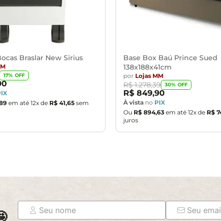
ocas Braslar New Sirius
Base Box Baú Prince Sued
MM
138x188x41cm
por
Lojas MM
17
% OFF
90
R$
1
.
278
,
39
30
% OFF
R$
849
,
90
PIX
À vista
no
PIX
89
em até
12
x de
R$
41
,
65
sem
Ou
R$
894
,
63
em até
12
x de
R$
7
juros
