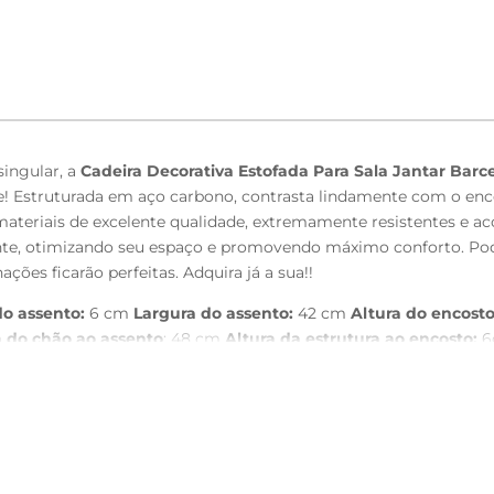
ingular, a
Cadeira Decorativa Estofada Para Sala Jantar Barc
! Estruturada em aço carbono, contrasta lindamente com o enc
ateriais de excelente qualidade, extremamente resistentes e a
iente, otimizando seu espaço e promovendo máximo conforto. Pod
ções ficarão perfeitas. Adquira já a sua!!
do assento:
6 cm
Largura do assento:
42 cm
Altura do encosto
a do chão ao assento
: 48 cm
Altura da estrutura ao encosto:
6
o assento em Linho na cor Cinza, com acabamento semi brilho
to.
a e qualidade sem riscar o piso.