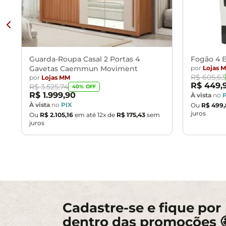
Guarda-Roupa Casal 2 Portas 4
Fogão 4 B
Gavetas Caemmun Moviment
por
Lojas 
R$
605
,
63
por
Lojas MM
R$
449
,
R$
3
.
525
,
74
40
% OFF
R$
1
.
999
,
90
À vista
no
À vista
no
PIX
Ou
R$
499
,
juros
Ou
R$
2
.
105
,
16
em até
12
x de
R$
175
,
43
sem
juros
Cadastre-se e fique por
dentro das promoções 