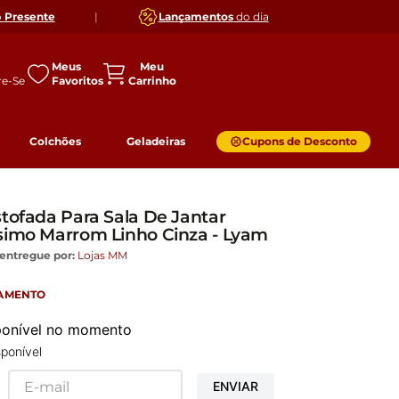
o
Presente
|
Lançamentos
do dia
Meus
Favoritos
Colchões
Geladeiras
Cupons de Desconto
stofada Para Sala De Jantar
simo Marrom Linho Cinza - Lyam
entregue por:
Lojas MM
GAMENTO
sponível no momento
ponível
ENVIAR