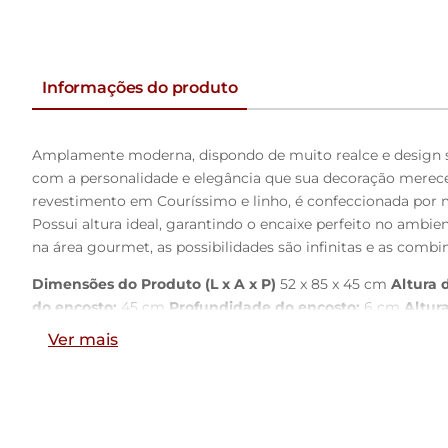
Informações do produto
Amplamente moderna, dispondo de muito realce e design s
com a personalidade e elegância que sua decoração merece
revestimento em Couríssimo e linho, é confeccionada por m
Possui altura ideal, garantindo o encaixe perfeito no amb
na área gourmet, as possibilidades são infinitas e as combina
Dimensões do Produto (L x A x P)
52 x 85 x 45 cm
Altura 
do encosto:
45 cm
Profundidade do encosto:
6 cm
Altur
Ver mais
Características:
Encosto e assento estofados com espuma laminada.
Revestimento do encosto em Couríssimo na cor Marrom e d
Estrutura fixa em aço carbono com pintura epóxi na cor pre
Pés com ponteiras plásticas, que permitem maior resistênci