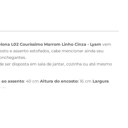
elona L02 Couríssimo Marrom Linho Cinza - Lyam
vem
osto e assento estofados, cabe mencionar ainda seu
conchegantes.
e ser disposta em sala de jantar, cozinha ou até mesmo
 ao assento
: 40 cm
Altura do encosto:
16 cm
Largura
cm
.