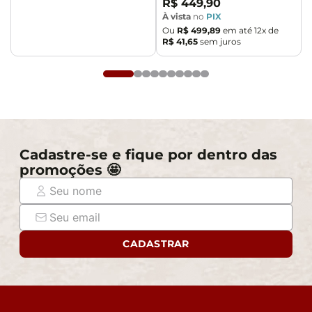
apartamentos. Eventuais despesas são de
R$
449
,
90
responsabilidade do comprador.
À vista
no
PIX
Ou
R$
499
,
89
em até
12
x de
- Confira as dimensões do produto e certifique-se de
R$
41
,
65
sem juros
que passará normalmente por supostos elevadores,
portas, escadas e/ou corredores de sua residência.
Cadastre-se e fique por dentro das
promoções 🤩
CADASTRAR