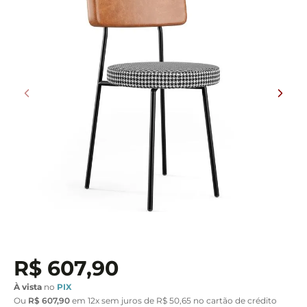
R$
607
,
90
À vista
no
PIX
Ou
R$
607
,
90
em
12
x sem juros de
R$
50
,
65
no cartão de crédito