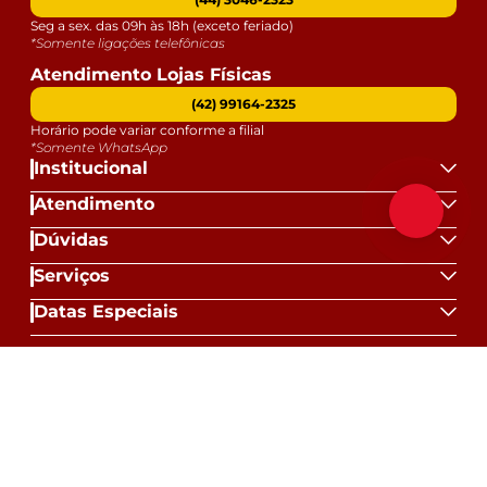
Seg a sex. das 09h às 18h (exceto feriado)
*Somente ligações telefônicas
Atendimento Lojas Físicas
(42) 99164-2325
Horário pode variar conforme a filial
*Somente WhatsApp
Institucional
Atendimento
Dúvidas
Serviços
Datas Especiais
Formas de Pagamento:
Selos e Segurança