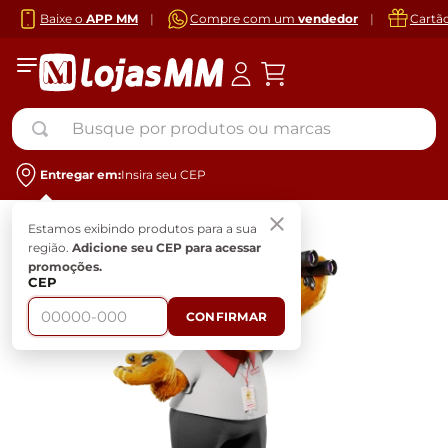
Baixe o
APP MM
|
Compre com um
vendedor
|
Cartã
Busque por produtos ou marcas
Entregar em:
Insira seu CEP
Estamos exibindo produtos para a sua
região.
Adicione seu CEP para acessar
promoções.
CEP
CONFIRMAR