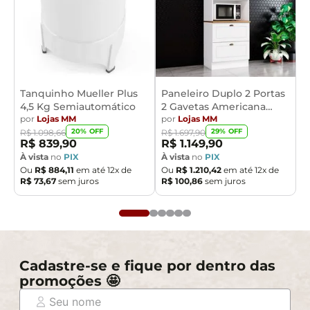
Tanquinho Mueller Plus
Paneleiro Duplo 2 Portas
4,5 Kg Semiautomático
2 Gavetas Americana
por
Lojas MM
Henn
por
Lojas MM
20
% OFF
29
% OFF
R$
1
.
098
,
66
R$
1
.
697
,
90
R$
839
,
90
R$
1
.
149
,
90
À vista
no
PIX
À vista
no
PIX
Ou
R$
884
,
11
em até
12
x de
Ou
R$
1
.
210
,
42
em até
12
x de
R$
73
,
67
sem juros
R$
100
,
86
sem juros
Cadastre-se e fique por dentro das
promoções 🤩