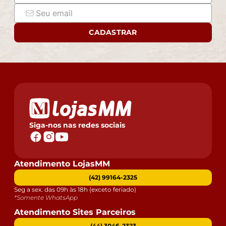
CADASTRAR
Siga-nos nas redes sociais
Atendimento LojasMM
(42) 99164-2325
Seg a sex. das 09h às 18h (exceto feriado)
*Somente WhatsApp
Atendimento Sites Parceiros
(44) 3046-2323