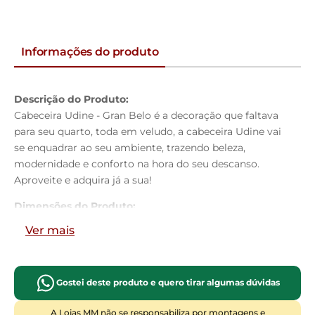
Informações do produto
Descrição do Produto:
Cabeceira Udine - Gran Belo é a decoração que faltava
para seu quarto, toda em veludo, a cabeceira Udine vai
se enquadrar ao seu ambiente, trazendo beleza,
modernidade e conforto na hora do seu descanso.
Aproveite e adquira já a sua!
Dimensões do Produto:
Altura:
126cm
Ver mais
Largura:
193cm
Profundidade:
07cm
Características do Produto:
Gostei deste produto e quero tirar algumas dúvidas
Material da Estrutura:
Madeira de eucalipto
Material dos pés:
Madeira
A Lojas MM não se responsabiliza por montagens e