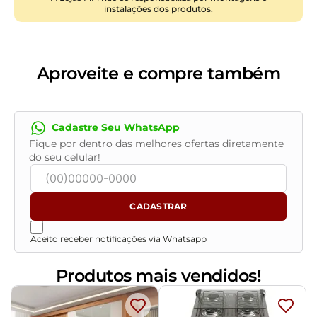
instalações dos produtos.
Quantidade dos Pés
: 2
Tamanho:
King
Revestimento:
Veludo
Conteúdo da Embalagem:
1 Cabeceira
Aproveite e compre também
Necessita de Montagem:
Apenas os pés
Instruções/Cuidado:
Utilizar um pano levemente
umedecido com água, seguido de pano seco. Evitar
Cadastre Seu WhatsApp
exposição ao sol, para que o produto não sofra
Fique por dentro das melhores ofertas diretamente
alterações na cor. Não limpar com escovas ou
do seu celular!
produtos abrasivos
CADASTRAR
Aceito receber notificações via Whatsapp
Produtos mais vendidos!