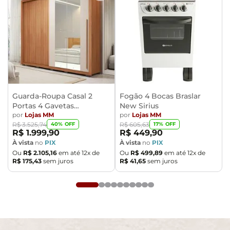
Guarda-Roupa Casal 2
Fogão 4 Bocas Braslar
Portas 4 Gavetas
New Sirius
Caemmun Moviment
por
Lojas MM
por
Lojas MM
40
% OFF
17
% OFF
R$
3
.
525
,
74
R$
605
,
63
R$
1
.
999
,
90
R$
449
,
90
À vista
no
PIX
À vista
no
PIX
Ou
R$
2
.
105
,
16
em até
12
x de
Ou
R$
499
,
89
em até
12
x de
R$
175
,
43
sem juros
R$
41
,
65
sem juros