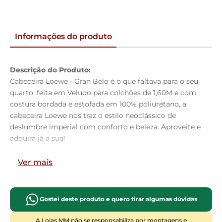
Informações do produto
Descrição do Produto:
Cabeceira Loewe - Gran Belo é o que faltava para o seu
quarto, feita em Veludo para colchões de 1,60M e com
costura bordada e estofada em 100% poliuretano, a
cabeceira Loewe nos traz o estilo neoclássico de
deslumbre imperial com conforto e beleza. Aproveite e
adquira já a sua!
Dimensões do Produto:
Ver mais
Altura:
138cm
Largura:
164cm
Profundidade:
18cm
Gostei deste produto e quero tirar algumas dúvidas
Largura Para Colchão:
160cm
Características do Produto:
A Lojas MM não se responsabiliza por montagens e