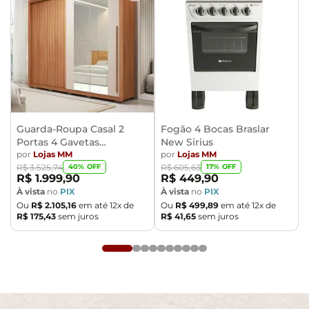
- Todos os nossos produtos são enviados devidamente
embalados e com total segurança
- Confira as dimensões do produto no momento da
compra e certifique-se de que passará normalmente
por elevadores, portas, escadas e/ou corredores,
evitando assim futuros desagrados ou imprevistos
com a entrega do produto.
Guarda-Roupa Casal 2
Fogão 4 Bocas Braslar
Portas 4 Gavetas
New Sirius
Caemmun Moviment
por
Lojas MM
por
Lojas MM
40
% OFF
17
% OFF
R$
3
.
525
,
74
R$
605
,
63
R$
1
.
999
,
90
R$
449
,
90
À vista
no
PIX
À vista
no
PIX
Ou
R$
2
.
105
,
16
em até
12
x de
Ou
R$
499
,
89
em até
12
x de
R$
175
,
43
sem juros
R$
41
,
65
sem juros