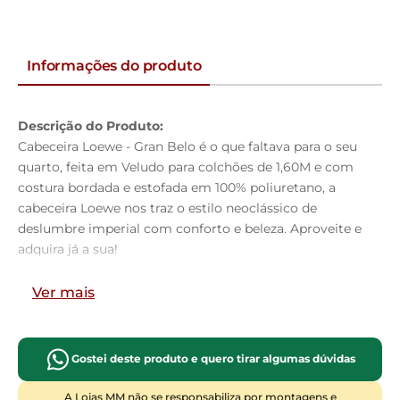
Informações do produto
Descrição do Produto:
Cabeceira Loewe - Gran Belo é o que faltava para o seu
quarto, feita em Veludo para colchões de 1,60M e com
costura bordada e estofada em 100% poliuretano, a
cabeceira Loewe nos traz o estilo neoclássico de
deslumbre imperial com conforto e beleza. Aproveite e
adquira já a sua!
Dimensões do Produto:
Ver mais
Altura:
138cm
Largura:
164cm
Profundidade:
18cm
Gostei deste produto e quero tirar algumas dúvidas
Largura Para Colchão:
160cm
Características do Produto:
A Lojas MM não se responsabiliza por montagens e