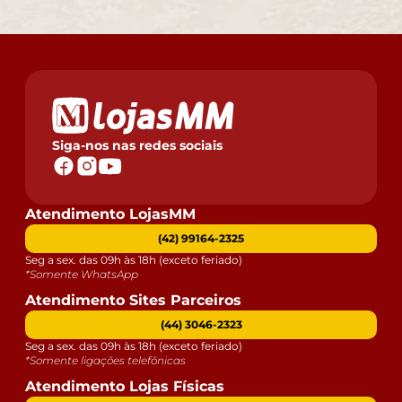
Siga-nos nas redes sociais
Atendimento LojasMM
(42) 99164-2325
Seg a sex. das 09h às 18h (exceto feriado)
*Somente WhatsApp
Atendimento Sites Parceiros
(44) 3046-2323
Seg a sex. das 09h às 18h (exceto feriado)
*Somente ligações telefônicas
Atendimento Lojas Físicas