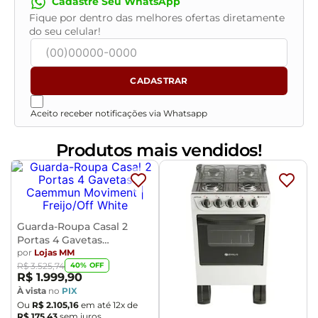
Cadastre Seu WhatsApp
- Todos os nossos produtos são enviados devidamente
Fique por dentro das melhores ofertas diretamente
do seu celular!
embalados e com total segurança
- Confira as dimensões do produto no momento da
compra e certifique-se de que passará normalmente
por elevadores, portas, escadas e/ou corredores,
CADASTRAR
evitando assim futuros desagrados ou imprevistos
com a entrega do produto.
Aceito receber notificações via Whatsapp
Produtos mais vendidos!
Guarda-Roupa Casal 2
Portas 4 Gavetas
Caemmun Moviment
por
Lojas MM
40
% OFF
R$
3
.
525
,
74
R$
1
.
999
,
90
À vista
no
PIX
Ou
R$
2
.
105
,
16
em até
12
x de
R$
175
,
43
sem juros