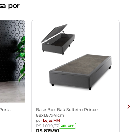
sa por
ssional
 que o produto não sofra alterações na cor. Não limpar
ão de cores da sua tela
as, escadas e/ou corredores, evitando assim futuros
Porta
Base Box Baú Solteiro Prince
88x1,87x41cm
por
Lojas MM
R$ 1.099,37
21% OFF
R$ 819,90