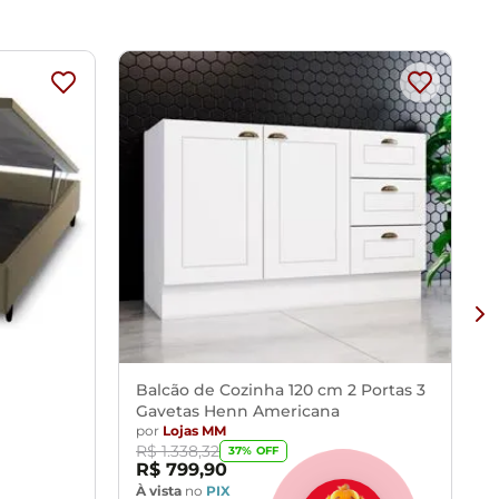
Balcão de Cozinha 120 cm 2 Portas 3
Gavetas Henn Americana
por
Lojas MM
R$
1
.
338
,
32
37
% OFF
R$
799
,
90
À vista
no
PIX