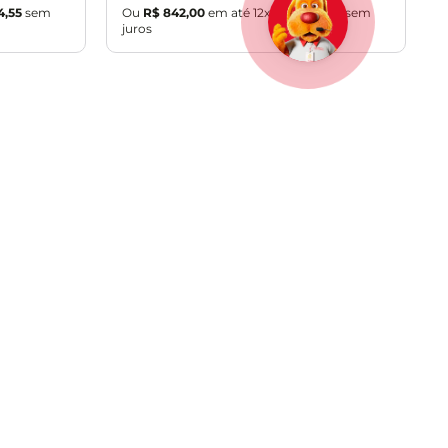
4
,
55
sem
Ou
R$
842
,
00
em até
12
x de
R$
70
,
16
sem
juros
CADASTRAR
s
Fale com vendedor
(42) 99164-2325
alidade e segurança
Seg a sex. das 09h às 18h (exceto feriado)
 Uso
*Somente WhatsApp
e Privacidade
Atendimento Sites Parceiros
e Cookies