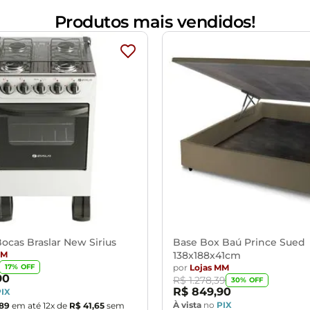
Produtos mais vendidos!
ocas Braslar New Sirius
Base Box Baú Prince Sued
MM
138x188x41cm
por
Lojas MM
17
% OFF
90
R$
1
.
278
,
39
30
% OFF
R$
849
,
90
PIX
À vista
no
PIX
89
em até
12
x de
R$
41
,
65
sem