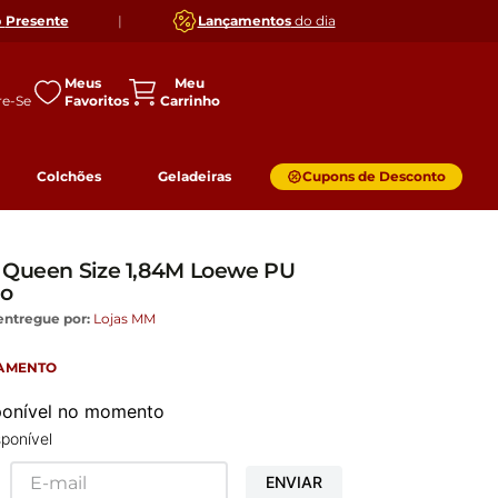
o
Presente
|
Lançamentos
do dia
Meus
Favoritos
Colchões
Geladeiras
Cupons de Desconto
a Queen Size 1,84M Loewe PU
lo
entregue por:
Lojas MM
GAMENTO
sponível no momento
ponível
ENVIAR