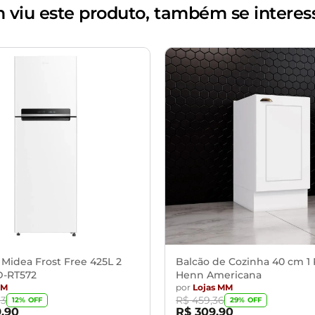
viu este produto, também se interes
agem, recomendamos que a montagem seja feita por um profi
 com água, seguido de pano seco. Evitar exposição ao sol, para
 objetos de decoração e eletros
m e o produto, por conta do tratamento de imagens e a calibraç
alados e com total segurança
certifique-se de que passará normalmente por elevadores, port
 Midea Frost Free 425L 2
Balcão de Cozinha 40 cm 1 
D-RT572
Henn Americana
MM
por
Lojas MM
93
R$ 459,36
12% OFF
29% OFF
9,90
R$ 309,90