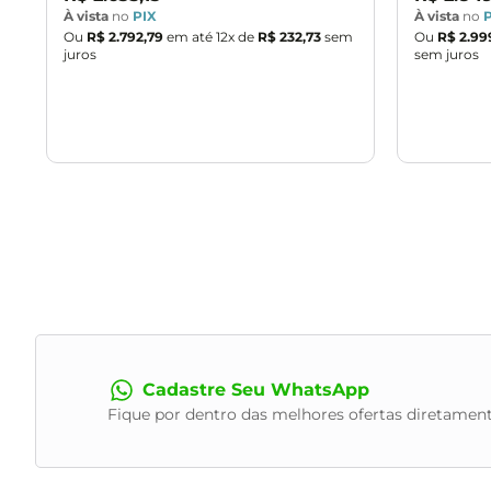
À vista
no
PIX
À vista
no
Ou
R$ 2.792,79
em até
12
x de
R$ 232,73
sem
Ou
R$ 2.99
juros
sem juros
Cadastre Seu WhatsApp
Fique por dentro das melhores ofertas diretament