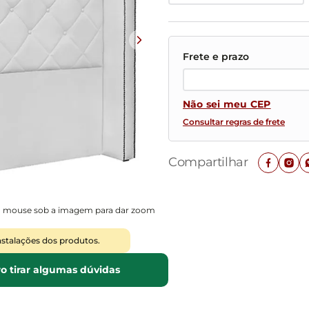
Mesas de Cabeceira
Ver todos
Baú Organizador
Ver todos
Não sei meu CEP
Consultar regras de frete
Compartilhar
o mouse sob a imagem para dar zoom
nstalações dos produtos.
o tirar algumas dúvidas