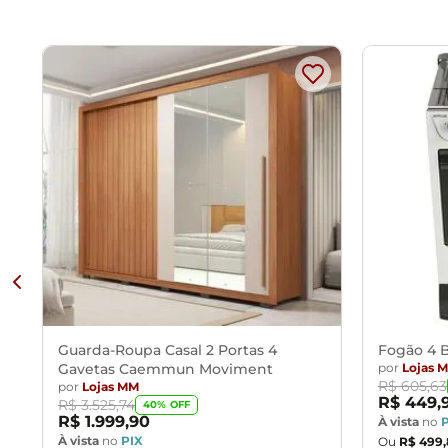
Guarda-Roupa Casal 2 Portas 4
Fogão 4 B
Gavetas Caemmun Moviment
por
Lojas 
R$
605
,
63
por
Lojas MM
R$
449
,
R$
3
.
525
,
74
40
% OFF
R$
1
.
999
,
90
À vista
no
À vista
no
PIX
Ou
R$
499
,