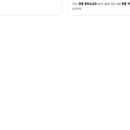
Ou
R$
894
,
63
em até
12
x de
R$
7
juros

Atendimento
Dúvida
Fale Conosco
Dúvidas
Trocas e devoluções
Confidenci
Entregas e Prazos
Termos de
Meios de pagamento
Políticas d
Sobre Retire Loja
Políticas d