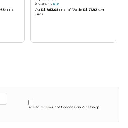
À vista
no
PIX
À
,65
sem
Ou
R$ 863,05
em até
12
x de
R$ 71,92
sem
juros
j
Aceito receber notificações via Whatsapp