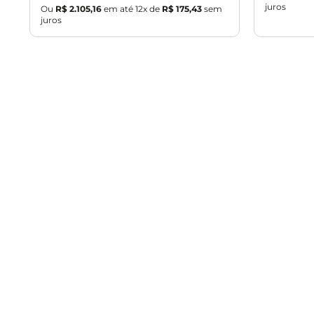
juros
Ou
R$
2
.
105
,
16
em até
12
x de
R$
175
,
43
sem
juros
Cadastre-se e fique por
dentro das promoções 
Institucional
Sobre a Lojas MM
Nossas Lojas
Trabalhe conosco
Blog MM