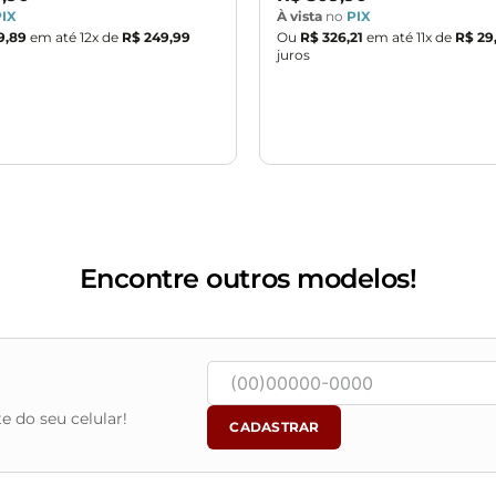
PIX
À vista
no
PIX
9,89
em até
12
x de
R$ 249,99
Ou
R$ 326,21
em até
11
x de
R$ 29
juros
Encontre outros modelos!
e do seu celular!
CADASTRAR