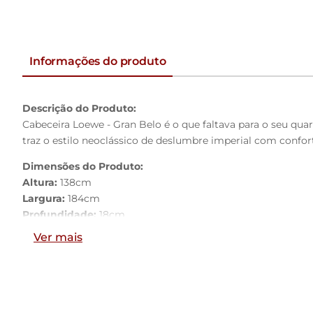
Informações do produto
Descrição do Produto:
Cabeceira Loewe - Gran Belo é o que faltava para o seu qu
traz o estilo neoclássico de deslumbre imperial com conforto
Dimensões do Produto:
Altura:
138cm
Largura:
184cm
Profundidade:
18cm
Largura Para Colchão:
160cm
Ver mais
Características do Produto:
Material da Estrutura:
Madeira industrializada e Espuma D
Tamanho:
Queen Size
Revestimento:
PU