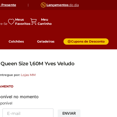
o
Presente
|
Lançamentos
do dia
Meus
Favoritos
Colchões
Geladeiras
Cupons de Desconto
 Queen Size 1,60M Yves Veludo
o
ntregue por:
Lojas MM
GAMENTO
sponível no momento
ponível
ENVIAR