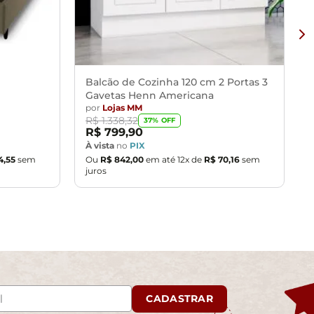
Balcão de Cozinha 120 cm 2 Portas 3
Gavetas Henn Americana
por
Lojas MM
R$
1
.
338
,
32
37
% OFF
R$
799
,
90
À vista
no
PIX
4
,
55
sem
Ou
R$
842
,
00
em até
12
x de
R$
70
,
16
sem
juros
CADASTRAR