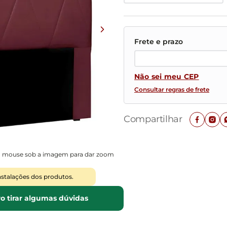
Mesas de Cabeceira
Ver todos
Baú Organizador
Ver todos
Não sei meu CEP
Consultar regras de frete
Compartilhar
o mouse sob a imagem para dar zoom
nstalações dos produtos.
o tirar algumas dúvidas