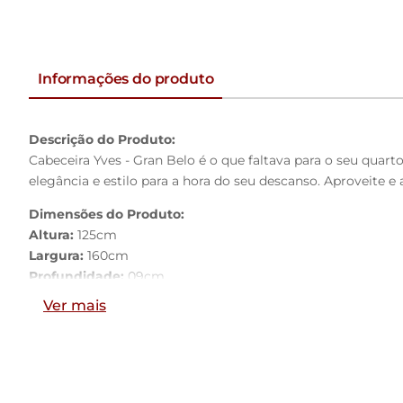
Informações do produto
Descrição do Produto:
Cabeceira Yves - Gran Belo é o que faltava para o seu quar
elegância e estilo para a hora do seu descanso. Aproveite e a
Dimensões do Produto:
Altura:
125cm
Largura:
160cm
Profundidade:
09cm
Ver mais
Características do Produto:
Material da Estrutura:
Madeira industrializada
Tamanho:
Queen Size
Revestimento:
Veludo
Conteúdo da Embalagem:
1 Cabeceira