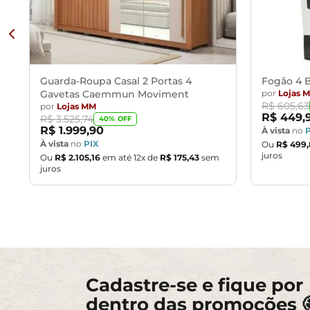
Guarda-Roupa Casal 2 Portas 4
Fogão 4 B
Gavetas Caemmun Moviment
por
Lojas 
R$
605
,
63
por
Lojas MM
R$
449
,
R$
3
.
525
,
74
40
% OFF
R$
1
.
999
,
90
À vista
no
À vista
no
PIX
Ou
R$
499
,
juros
Ou
R$
2
.
105
,
16
em até
12
x de
R$
175
,
43
sem
juros
Cadastre-se e fique por
dentro das promoções 