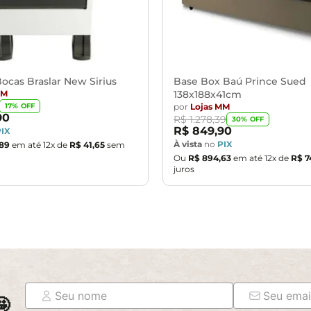
ocas Braslar New Sirius
Base Box Baú Prince Sued
MM
138x188x41cm
por
Lojas MM
17
% OFF
90
R$
1
.
278
,
39
30
% OFF
R$
849
,
90
PIX
À vista
no
PIX
89
em até
12
x de
R$
41
,
65
sem
Ou
R$
894
,
63
em até
12
x de
R$
7
juros
