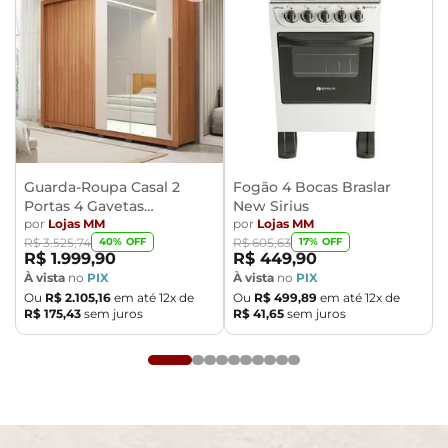
Guarda-Roupa Casal 2
Fogão 4 Bocas Braslar
Portas 4 Gavetas
New Sirius
Caemmun Moviment
por
Lojas MM
por
Lojas MM
40
% OFF
17
% OFF
R$
3
.
525
,
74
R$
605
,
63
R$
1
.
999
,
90
R$
449
,
90
À vista
no
PIX
À vista
no
PIX
Ou
R$
2
.
105
,
16
em até
12
x de
Ou
R$
499
,
89
em até
12
x de
R$
175
,
43
sem juros
R$
41
,
65
sem juros