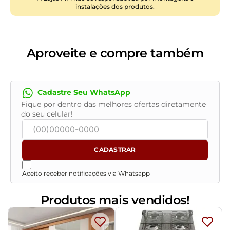
instalações dos produtos.
Revestimento:
Suede
Conteúdo da Embalagem:
1 Cabeceira
Necessita de Montagem:
Sim, acompanha manual de
montagem, recomendamos que a montagem seja
Aproveite e compre também
feita por um profissional
Instruções/Cuidado:
Utilizar um pano levemente
umedecido com água, seguido de pano seco. Evitar
Cadastre Seu WhatsApp
exposição ao sol, para que o produto não sofra
Fique por dentro das melhores ofertas diretamente
alterações na cor. Não limpar com escovas ou
do seu celular!
produtos abrasivos
CADASTRAR
Aceito receber notificações via Whatsapp
Produtos mais vendidos!