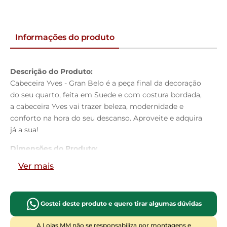
Informações do produto
Descrição do Produto:
Cabeceira Yves - Gran Belo é a peça final da decoração
do seu quarto, feita em Suede e com costura bordada,
a cabeceira Yves vai trazer beleza, modernidade e
conforto na hora do seu descanso. Aproveite e adquira
já a sua!
Dimensões do Produto:
Altura:
125cm
Ver mais
Largura:
160cm
Profundidade:
09cm
Características do Produto:
Gostei deste produto e quero tirar algumas dúvidas
Material da Estrutura:
Madeira industrializada
Tamanho:
Queen Size
A Lojas MM não se responsabiliza por montagens e