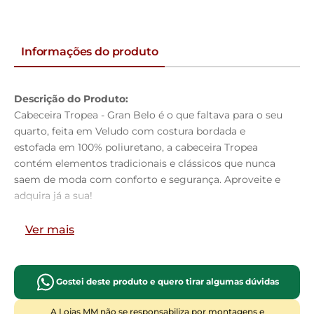
Informações do produto
Descrição do Produto:
Cabeceira Tropea - Gran Belo é o que faltava para o seu
quarto, feita em Veludo com costura bordada e
estofada em 100% poliuretano, a cabeceira Tropea
contém elementos tradicionais e clássicos que nunca
saem de moda com conforto e segurança. Aproveite e
adquira já a sua!
Dimensões do Produto:
Ver mais
Altura:
125cm
Largura:
160cm
Profundidade:
09cm
Gostei deste produto e quero tirar algumas dúvidas
Características do Produto:
Material da Estrutura:
Madeira industrializada e
A Lojas MM não se responsabiliza por montagens e