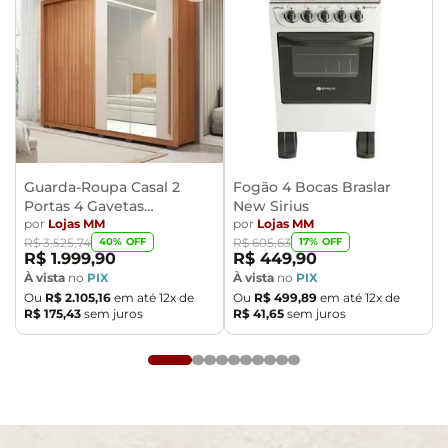
embalados e com total segurança
- Confira as dimensões do produto no momento da
compra e certifique-se de que passará normalmente
por elevadores, portas, escadas e/ou corredores,
evitando assim futuros desagrados ou imprevistos
com a entrega do produto.
Guarda-Roupa Casal 2
Fogão 4 Bocas Braslar
Portas 4 Gavetas
New Sirius
Caemmun Moviment
por
Lojas MM
por
Lojas MM
40
% OFF
17
% OFF
R$
3
.
525
,
74
R$
605
,
63
R$
1
.
999
,
90
R$
449
,
90
À vista
no
PIX
À vista
no
PIX
Ou
R$
2
.
105
,
16
em até
12
x de
Ou
R$
499
,
89
em até
12
x de
R$
175
,
43
sem juros
R$
41
,
65
sem juros