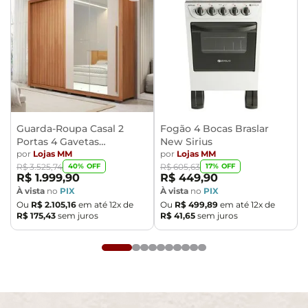
embalados e com total segurança
- Confira as dimensões do produto no momento da
compra e certifique-se de que passará normalmente
por elevadores, portas, escadas e/ou corredores,
evitando assim futuros desagrados ou imprevistos
com a entrega do produto.
Guarda-Roupa Casal 2
Fogão 4 Bocas Braslar
Portas 4 Gavetas
New Sirius
Caemmun Moviment
por
Lojas MM
por
Lojas MM
40
% OFF
17
% OFF
R$
3
.
525
,
74
R$
605
,
63
R$
1
.
999
,
90
R$
449
,
90
À vista
no
PIX
À vista
no
PIX
Ou
R$
2
.
105
,
16
em até
12
x de
Ou
R$
499
,
89
em até
12
x de
R$
175
,
43
sem juros
R$
41
,
65
sem juros