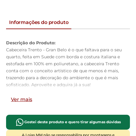
Informações do produto
Descrição do Produto:
Cabeceira Trento - Gran Belo é o que faltava para o seu
quarto, feita em Suede com borda e costura italiana e
estofada em 100% em poliuretano, a cabeceira Trento
conta com o conceito artístico de que menos é mais,
trazendo para a decoração do ambiente o que é mais
sofisticado. Aproveite e adquira já a sua!
Dimensões do Produto:
Ver mais
Altura:
125cm
Largura:
160cm
Profundidade:
09cm
Gostei deste produto e quero tirar algumas dúvidas
Características do Produto:
Material da Estrutura:
Madeira industrializada e
A Lojas MM não se responsabiliza por montagens e