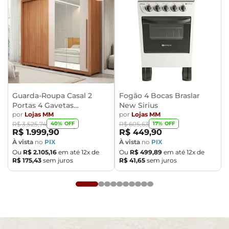
embalados e com total segurança
- Confira as dimensões do produto no momento da
compra e certifique-se de que passará normalmente
por elevadores, portas, escadas e/ou corredores,
evitando assim futuros desagrados ou imprevistos
com a entrega do produto.
Guarda-Roupa Casal 2
Fogão 4 Bocas Braslar
Portas 4 Gavetas
New Sirius
Caemmun Moviment
por
Lojas MM
por
Lojas MM
40
% OFF
17
% OFF
R$
3
.
525
,
74
R$
605
,
63
R$
1
.
999
,
90
R$
449
,
90
À vista
no
PIX
À vista
no
PIX
Ou
R$
2
.
105
,
16
em até
12
x de
Ou
R$
499
,
89
em até
12
x de
R$
175
,
43
sem juros
R$
41
,
65
sem juros