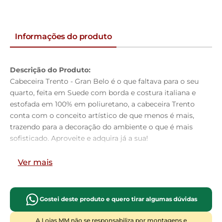
Informações do produto
Descrição do Produto:
Cabeceira Trento - Gran Belo é o que faltava para o seu
quarto, feita em Suede com borda e costura italiana e
estofada em 100% em poliuretano, a cabeceira Trento
conta com o conceito artístico de que menos é mais,
trazendo para a decoração do ambiente o que é mais
sofisticado. Aproveite e adquira já a sua!
Dimensões do Produto:
Ver mais
Altura:
125cm
Largura:
160cm
Profundidade:
09cm
Gostei deste produto e quero tirar algumas dúvidas
Características do Produto:
Material da Estrutura:
Madeira industrializada e
A Lojas MM não se responsabiliza por montagens e