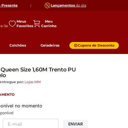
o
Presente
|
Lançamentos
do dia
Meus
Favoritos
Colchões
Geladeiras
Cupons de Desconto
 Queen Size 1,60M Trento PU
elo
entregue por:
Lojas MM
GAMENTO
sponível no momento
ponível
ENVIAR