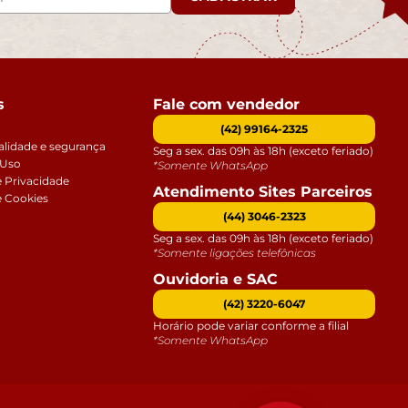
s
Fale com vendedor
(42) 99164-2325
alidade e segurança
Seg a sex. das 09h às 18h (exceto feriado)
 Uso
*Somente WhatsApp
e Privacidade
Atendimento Sites Parceiros
e Cookies
(44) 3046-2323
Seg a sex. das 09h às 18h (exceto feriado)
*Somente ligações telefônicas
Ouvidoria e SAC
(42) 3220-6047
Horário pode variar conforme a filial
*Somente WhatsApp