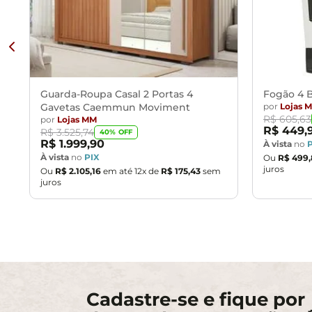
Guarda-Roupa Casal 2 Portas 4
Fogão 4 B
Gavetas Caemmun Moviment
por
Lojas 
R$
605
,
63
por
Lojas MM
R$
449
,
R$
3
.
525
,
74
40
% OFF
R$
1
.
999
,
90
À vista
no
À vista
no
PIX
Ou
R$
499
,
juros
Ou
R$
2
.
105
,
16
em até
12
x de
R$
175
,
43
sem
juros
Cadastre-se e fique por