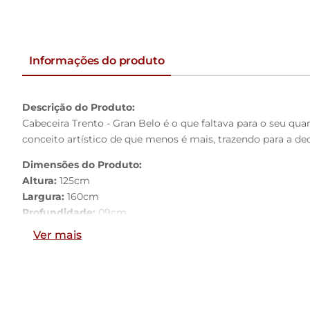
Informações do produto
Descrição do Produto:
Cabeceira Trento - Gran Belo é o que faltava para o seu qu
conceito artístico de que menos é mais, trazendo para a dec
Dimensões do Produto:
Altura:
125cm
Largura:
160cm
Profundidade:
09cm
Ver mais
Características do Produto:
Material da Estrutura:
Madeira industrializada e Espuma D
Tamanho:
Queen Size
Revestimento:
PU
Conteúdo da Embalagem:
1 Cabeceira