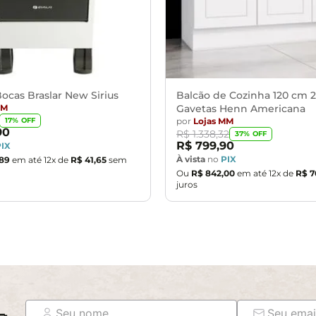
ocas Braslar New Sirius
Balcão de Cozinha 120 cm 2
MM
Gavetas Henn Americana
por
Lojas MM
17
% OFF
90
R$
1
.
338
,
32
37
% OFF
R$
799
,
90
PIX
À vista
no
PIX
89
em até
12
x de
R$
41
,
65
sem
Ou
R$
842
,
00
em até
12
x de
R$
7
juros