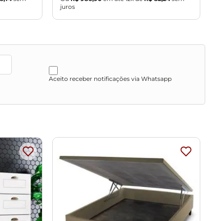
juros
j
Aceito receber notificações via Whatsapp