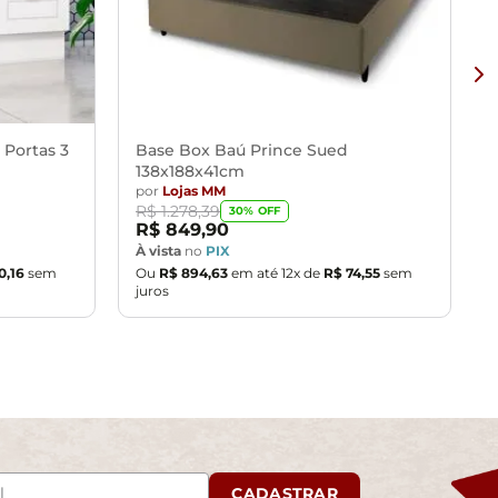
 Portas 3
Base Box Baú Prince Sued
138x188x41cm
por
Lojas MM
R$
1
.
278
,
39
30
% OFF
R$
849
,
90
À vista
no
PIX
0
,
16
sem
Ou
R$
894
,
63
em até
12
x de
R$
74
,
55
sem
juros
CADASTRAR