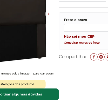
Mesas de Cabeceira
Ver todos
Baú Organizador
Ver todos
Não sei meu CEP
Consultar regras de frete
Compartilhar
o mouse sob a imagem para dar zoom
nstalações dos produtos.
o tirar algumas dúvidas