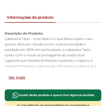
Informações do produto
Descrição do Produto:
Cabeceira Tàzio - Gran Belo é o que faltava para o seu
quarto, feita em Veludo e com costura bordada e
estofada em 100% em poliuretano, a cabeceira Tàzio
conta com o visual aconchegante do tradicional
capitonê com botões brilhantes trazendo o clássico e
chique brilho para a decoração. Aproveite e adquira já a
sua!
Ver mais
Dimensões do Produto:
Altura:
125cm
Largura:
160cm
Gostei deste produto e quero tirar algumas dúvidas
Profundidade:
09cm
Características do Produto:
A Lojas MM não se responsabiliza por montagens e