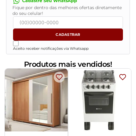
Cadastre Seu WhatsApp
- Todos os nossos produtos são enviados devidamente
Fique por dentro das melhores ofertas diretamente
do seu celular!
embalados e com total segurança
- Confira as dimensões do produto no momento da
compra e certifique-se de que passará normalmente
por elevadores, portas, escadas e/ou corredores,
CADASTRAR
evitando assim futuros desagrados ou imprevistos
com a entrega do produto.
Aceito receber notificações via Whatsapp
Produtos mais vendidos!