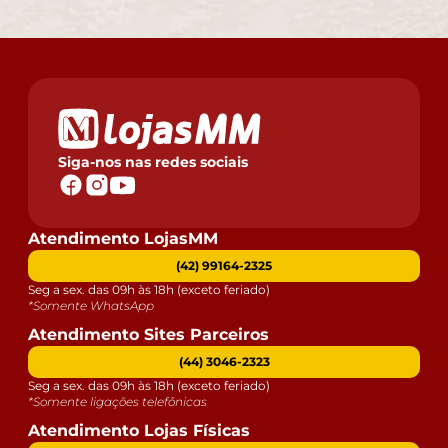
Siga-nos nas redes sociais
Atendimento LojasMM
(42) 99164-2325
Seg a sex. das 09h às 18h (exceto feriado)
*Somente WhatsApp
Atendimento Sites Parceiros
(44) 3046-2323
Seg a sex. das 09h às 18h (exceto feriado)
*Somente ligações telefônicas
Atendimento Lojas Físicas