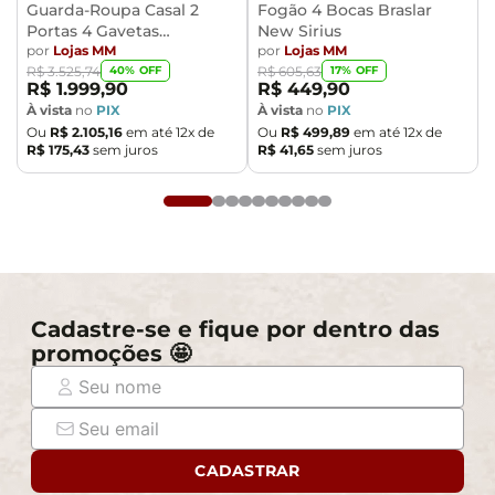
Guarda-Roupa Casal 2
Fogão 4 Bocas Braslar
Portas 4 Gavetas
New Sirius
Caemmun Moviment
por
Lojas MM
por
Lojas MM
40
% OFF
17
% OFF
R$
3
.
525
,
74
R$
605
,
63
R$
1
.
999
,
90
R$
449
,
90
À vista
no
PIX
À vista
no
PIX
Ou
R$
2
.
105
,
16
em até
12
x de
Ou
R$
499
,
89
em até
12
x de
R$
175
,
43
sem juros
R$
41
,
65
sem juros
Cadastre-se e fique por dentro das
promoções 🤩
CADASTRAR