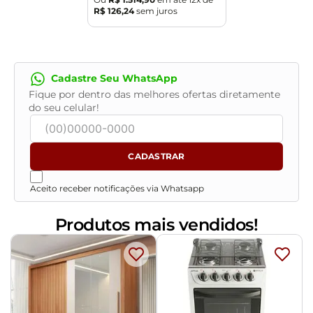
R$
126
,
24
sem juros
embalados e com total segurança
- Confira as dimensões do produto no momento da
compra e certifique-se de que passará normalmente
por elevadores, portas, escadas e/ou corredores,
Cadastre Seu WhatsApp
evitando assim futuros desagrados ou imprevistos
Fique por dentro das melhores ofertas diretamente
com a entrega do produto.
do seu celular!
CADASTRAR
Aceito receber notificações via Whatsapp
Produtos mais vendidos!