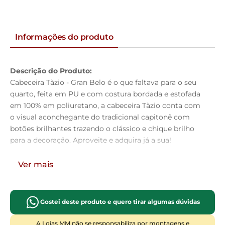
Informações do produto
Descrição do Produto:
Cabeceira Tàzio - Gran Belo é o que faltava para o seu
quarto, feita em PU e com costura bordada e estofada
em 100% em poliuretano, a cabeceira Tàzio conta com
o visual aconchegante do tradicional capitonê com
botões brilhantes trazendo o clássico e chique brilho
para a decoração. Aproveite e adquira já a sua!
Dimensões do Produto:
Ver mais
Altura:
125cm
Largura:
160cm
Profundidade:
09cm
Gostei deste produto e quero tirar algumas dúvidas
Características do Produto:
Material da Estrutura:
Madeira industrializada e
A Lojas MM não se responsabiliza por montagens e