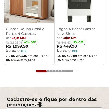
Guarda-Roupa Casal 2
Fogão 4 Bocas Braslar
Portas 4 Gavetas
New Sirius
Caemmun Moviment
por
Lojas MM
por
Lojas MM
40
% OFF
17
% OFF
R$
3
.
525
,
74
R$
605
,
63
R$
1
.
999
,
90
R$
449
,
90
À vista
no
PIX
À vista
no
PIX
Ou
R$
2
.
105
,
16
em até
12
x de
Ou
R$
499
,
89
em até
12
x de
R$
175
,
43
sem juros
R$
41
,
65
sem juros
Cadastre-se e fique por dentro das
promoções 🤩