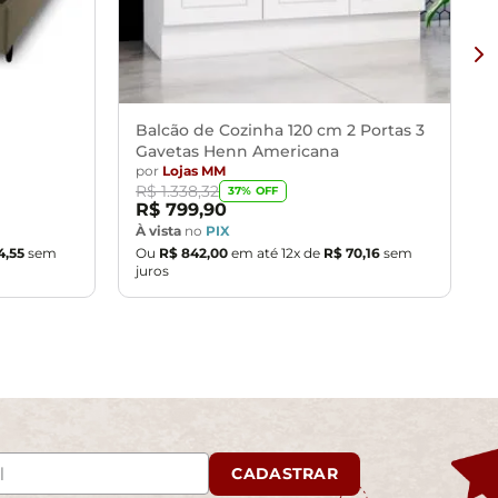
Balcão de Cozinha 120 cm 2 Portas 3
Gavetas Henn Americana
por
Lojas MM
R$
1
.
338
,
32
37
% OFF
R$
799
,
90
À vista
no
PIX
4
,
55
sem
Ou
R$
842
,
00
em até
12
x de
R$
70
,
16
sem
juros
CADASTRAR