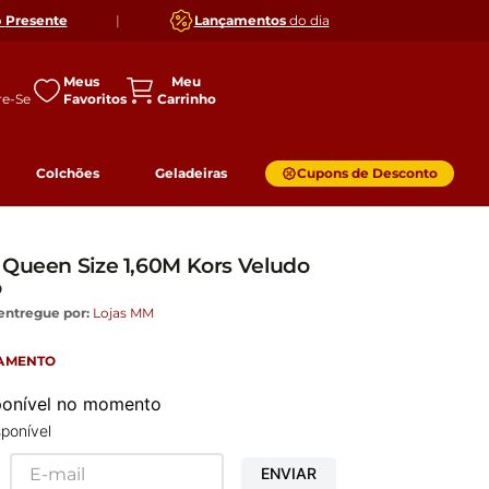
o
Presente
|
Lançamentos
do dia
Meus
Favoritos
Colchões
Geladeiras
Cupons de Desconto
 Queen Size 1,60M Kors Veludo
o
entregue por:
Lojas MM
GAMENTO
sponível no momento
ponível
ENVIAR