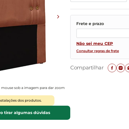
Mesas de Cabeceira
Ver todos
Baú Organizador
Ver todos
Não sei meu CEP
Consultar regras de frete
Compartilhar
o mouse sob a imagem para dar zoom
nstalações dos produtos.
o tirar algumas dúvidas