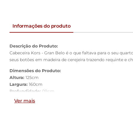
Informações do produto
Descrição do Produto:
Cabeceira Kors - Gran Belo é o que faltava para o seu qua
seus botões em madeira de cerejeira trazendo requinte e ch
Dimensões do Produto:
Altura:
125cm
Largura:
160cm
Profundidade:
09cm
Ver mais
Características do Produto:
Material da Estrutura:
Madeira industrializada
Tamanho:
Queen Size
Revestimento:
Veludo
Conteúdo da Embalagem:
1 Cabeceira