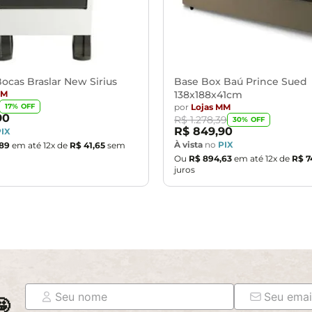
ocas Braslar New Sirius
Base Box Baú Prince Sued
MM
138x188x41cm
por
Lojas MM
17
% OFF
90
R$
1
.
278
,
39
30
% OFF
R$
849
,
90
PIX
À vista
no
PIX
89
em até
12
x de
R$
41
,
65
sem
Ou
R$
894
,
63
em até
12
x de
R$
7
juros
