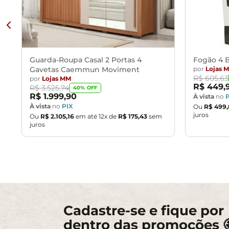
Guarda-Roupa Casal 2 Portas 4
Fogão 4 B
Gavetas Caemmun Moviment
por
Lojas 
R$
605
,
63
por
Lojas MM
R$
449
,
R$
3
.
525
,
74
40
% OFF
R$
1
.
999
,
90
À vista
no
À vista
no
PIX
Ou
R$
499
,
juros
Ou
R$
2
.
105
,
16
em até
12
x de
R$
175
,
43
sem
juros
Cadastre-se e fique por
dentro das promoções 