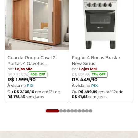
Guarda-Roupa Casal 2
Fogão 4 Bocas Braslar
Portas 4 Gavetas
New Sirius
Caemmun Moviment
por
Lojas MM
por
Lojas MM
40
% OFF
17
% OFF
R$
3
.
525
,
74
R$
605
,
63
R$
1
.
999
,
90
R$
449
,
90
À vista
no
PIX
À vista
no
PIX
Ou
R$
2
.
105
,
16
em até
12
x de
Ou
R$
499
,
89
em até
12
x de
R$
175
,
43
sem juros
R$
41
,
65
sem juros