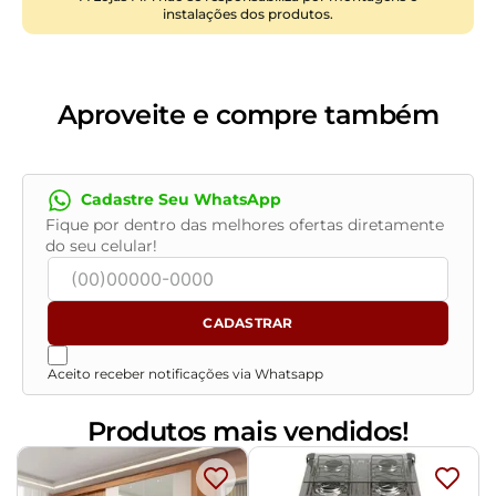
instalações dos produtos.
Tamanho:
Queen Size
Revestimento:
Suede
Conteúdo da Embalagem:
1 Cabeceira
Necessita de Montagem:
Sim, acompanha manual de
Aproveite e compre também
montagem, recomendamos que a montagem seja
feita por um profissional
Instruções/Cuidado:
Utilizar um pano levemente
Cadastre Seu WhatsApp
umedecido com água, seguido de pano seco. Evitar
Fique por dentro das melhores ofertas diretamente
exposição ao sol, para que o produto não sofra
do seu celular!
alterações na cor. Não limpar com escovas ou
produtos abrasivos
CADASTRAR
Aceito receber notificações via Whatsapp
Produtos mais vendidos!