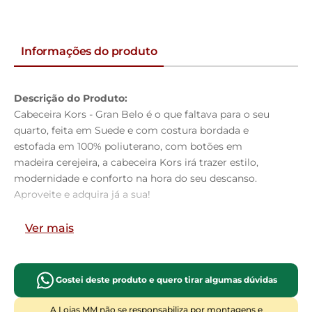
Informações do produto
Descrição do Produto:
Cabeceira Kors - Gran Belo é o que faltava para o seu
quarto, feita em Suede e com costura bordada e
estofada em 100% poliuterano, com botões em
madeira cerejeira, a cabeceira Kors irá trazer estilo,
modernidade e conforto na hora do seu descanso.
Aproveite e adquira já a sua!
Dimensões do Produto:
Ver mais
Altura:
125cm
Largura:
160cm
Profundidade:
09cm
Gostei deste produto e quero tirar algumas dúvidas
Características do Produto:
Material da Estrutura:
Madeira industrializada
A Lojas MM não se responsabiliza por montagens e