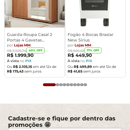
Guarda-Roupa Casal 2
Fogão 4 Bocas Braslar
Portas 4 Gavetas
New Sirius
Caemmun Moviment
por
Lojas MM
por
Lojas MM
40
% OFF
17
% OFF
R$
3
.
525
,
74
R$
605
,
63
R$
1
.
999
,
90
R$
449
,
90
À vista
no
PIX
À vista
no
PIX
Ou
R$
2
.
105
,
16
em até
12
x de
Ou
R$
499
,
89
em até
12
x de
R$
175
,
43
sem juros
R$
41
,
65
sem juros
Cadastre-se e fique por dentro das
promoções 🤩