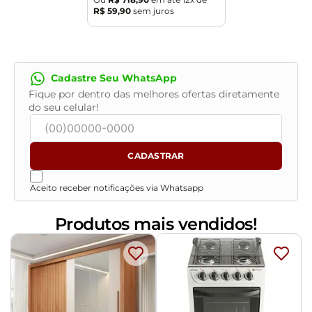
R$
59
,
90
sem juros
compra e certifique-se de que passará normalmente
por elevadores, portas, escadas e/ou corredores,
evitando assim futuros desagrados ou imprevistos
com a entrega do produto.
Cadastre Seu WhatsApp
Fique por dentro das melhores ofertas diretamente
do seu celular!
CADASTRAR
Aceito receber notificações via Whatsapp
Produtos mais vendidos!