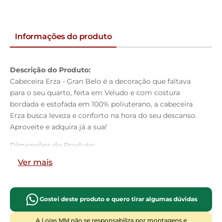
Informações do produto
Descrição do Produto:
Cabeceira Erza - Gran Belo é a decoração que faltava
para o seu quarto, feita em Veludo e com costura
bordada e estofada em 100% poliuterano, a cabeceira
Erza busca leveza e conforto na hora do seu descanso.
Aproveite e adquira já a sua!
Dimensões do Produto:
Altura:
125cm
Ver mais
Largura:
160cm
Profundidade:
09cm
Características do Produto:
Gostei deste produto e quero tirar algumas dúvidas
Material da Estrutura:
Madeira industrializada
Tamanho:
Queen Size
A Lojas MM não se responsabiliza por montagens e