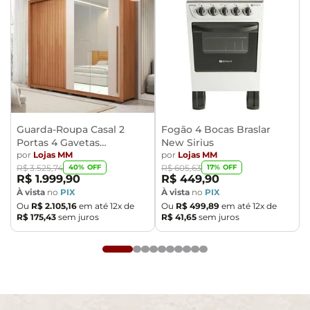
- Confira as dimensões do produto no momento da
compra e certifique-se de que passará normalmente
por elevadores, portas, escadas e/ou corredores,
evitando assim futuros desagrados ou imprevistos
com a entrega do produto.
Guarda-Roupa Casal 2
Fogão 4 Bocas Braslar
Portas 4 Gavetas
New Sirius
Caemmun Moviment
por
Lojas MM
por
Lojas MM
40
% OFF
17
% OFF
R$
3
.
525
,
74
R$
605
,
63
R$
1
.
999
,
90
R$
449
,
90
À vista
no
PIX
À vista
no
PIX
Ou
R$
2
.
105
,
16
em até
12
x de
Ou
R$
499
,
89
em até
12
x de
R$
175
,
43
sem juros
R$
41
,
65
sem juros