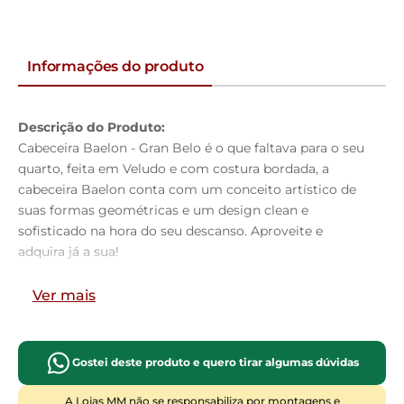
Informações do produto
Descrição do Produto:
Cabeceira Baelon - Gran Belo é o que faltava para o seu
quarto, feita em Veludo e com costura bordada, a
cabeceira Baelon conta com um conceito artístico de
suas formas geométricas e um design clean e
sofisticado na hora do seu descanso. Aproveite e
adquira já a sua!
Dimensões do Produto:
Ver mais
Altura:
125cm
Largura:
160cm
Profundidade:
09cm
Gostei deste produto e quero tirar algumas dúvidas
Características do Produto:
Material da Estrutura:
Madeira industrializada
A Lojas MM não se responsabiliza por montagens e