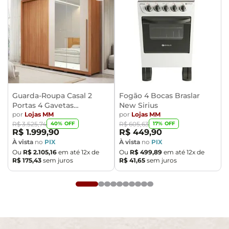
compra e certifique-se de que passará normalmente
por elevadores, portas, escadas e/ou corredores,
evitando assim futuros desagrados ou imprevistos
com a entrega do produto.
Guarda-Roupa Casal 2
Fogão 4 Bocas Braslar
Portas 4 Gavetas
New Sirius
Caemmun Moviment
por
Lojas MM
por
Lojas MM
40
% OFF
17
% OFF
R$
3
.
525
,
74
R$
605
,
63
R$
1
.
999
,
90
R$
449
,
90
À vista
no
PIX
À vista
no
PIX
Ou
R$
2
.
105
,
16
em até
12
x de
Ou
R$
499
,
89
em até
12
x de
R$
175
,
43
sem juros
R$
41
,
65
sem juros