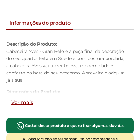
Informações do produto
Descrição do Produto:
Cabeceira Yves - Gran Belo é a peça final da decoração
do seu quarto, feita em Suede e com costura bordada,
a cabeceira Yves vai trazer beleza, modernidade e
conforto na hora do seu descanso. Aproveite e adquira
já a sua!
Dimensões do Produto:
Altura:
125cm
Ver mais
Largura:
195cm
Profundidade:
09cm
Características do Produto:
Gostei deste produto e quero tirar algumas dúvidas
Material da Estrutura:
Madeira industrializada
Tamanho:
King Size
A Lojas MM não se responsabiliza por montagens e