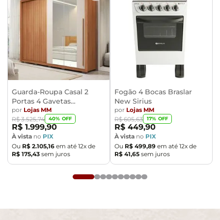
embalados e com total segurança
- Confira as dimensões do produto no momento da
compra e certifique-se de que passará normalmente
por elevadores, portas, escadas e/ou corredores,
evitando assim futuros desagrados ou imprevistos
com a entrega do produto.
Guarda-Roupa Casal 2
Fogão 4 Bocas Braslar
Portas 4 Gavetas
New Sirius
Caemmun Moviment
por
Lojas MM
por
Lojas MM
40
% OFF
17
% OFF
R$
3
.
525
,
74
R$
605
,
63
R$
1
.
999
,
90
R$
449
,
90
À vista
no
PIX
À vista
no
PIX
Ou
R$
2
.
105
,
16
em até
12
x de
Ou
R$
499
,
89
em até
12
x de
R$
175
,
43
sem juros
R$
41
,
65
sem juros