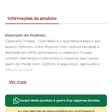
Informações do produto
Descrição do Produto:
Cabeceira Tropea - Gran Belo é o que faltava para o seu
quarto, feita em Linho Rústico com costura bordada e
estofada em 100% poliuretano, a cabeceira Tropea
contém elementos tradicionais e clássicos que nunca
saem de moda com conforto e segurança. Aproveite e
adquira já a sua!
Dimensões do Produto:
Ver mais
Altura:
125cm
Largura:
195cm
Profundidade:
09cm
Gostei deste produto e quero tirar algumas dúvidas
Características do Produto:
Material da Estrutura:
Madeira industrializada e
A Lojas MM não se responsabiliza por montagens e