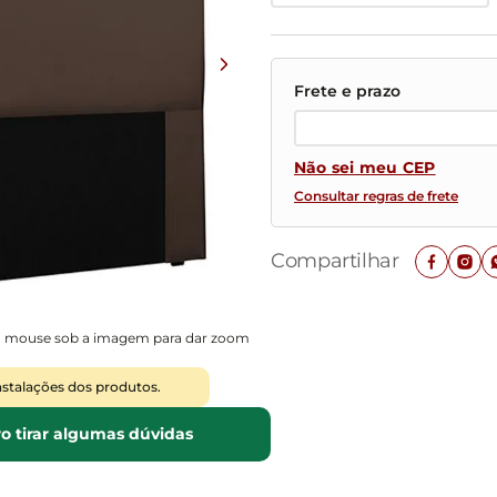
Mesas de Cabeceira
Ver todos
Baú Organizador
Ver todos
Não sei meu CEP
Consultar regras de frete
Compartilhar
o mouse sob a imagem para dar zoom
nstalações dos produtos.
o tirar algumas dúvidas