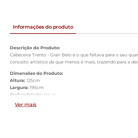
Informações do produto
Descrição do Produto:
Cabeceira Trento - Gran Belo é o que faltava para o seu qu
conceito artístico de que menos é mais, trazendo para a dec
Dimensões do Produto:
Altura:
125cm
Largura:
195cm
Profundidade:
09cm
Ver mais
Características do Produto:
Material da Estrutura:
Madeira industrializada e Espuma D
Tamanho:
King Size
Revestimento:
Veludo
Conteúdo da Embalagem:
1 Cabeceira