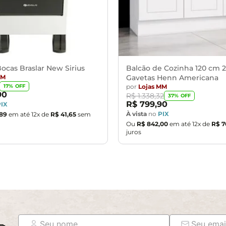
ocas Braslar New Sirius
Balcão de Cozinha 120 cm 2
MM
Gavetas Henn Americana
por
Lojas MM
17
% OFF
90
R$
1
.
338
,
32
37
% OFF
R$
799
,
90
PIX
À vista
no
PIX
89
em até
12
x de
R$
41
,
65
sem
Ou
R$
842
,
00
em até
12
x de
R$
7
juros