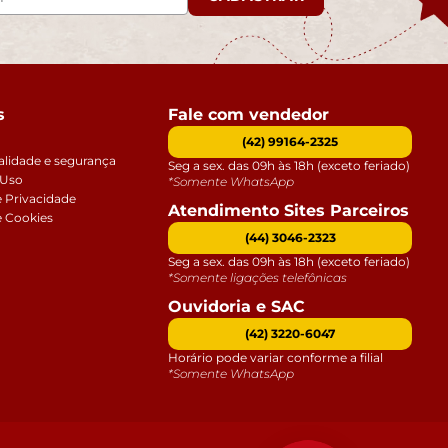
s
Fale com vendedor
(42) 99164-2325
alidade e segurança
Seg a sex. das 09h às 18h (exceto feriado)
 Uso
*Somente WhatsApp
e Privacidade
Atendimento Sites Parceiros
e Cookies
(44) 3046-2323
Seg a sex. das 09h às 18h (exceto feriado)
*Somente ligações telefônicas
Ouvidoria e SAC
(42) 3220-6047
Horário pode variar conforme a filial
*Somente WhatsApp