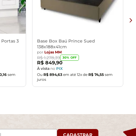
 Portas 3
Base Box Baú Prince Sued
138x188x41cm
por
Lojas MM
R$
1
.
278
,
39
30
% OFF
R$
849
,
90
À vista
no
PIX
0
,
16
sem
Ou
R$
894
,
63
em até
12
x de
R$
74
,
55
sem
juros
CADASTRAR