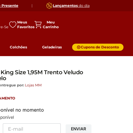
o
Presente
|
Lançamentos
do dia
Meus
Favoritos
Colchões
Geladeiras
Cupons de Desconto
King Size 1,95M Trento Veludo
elo
entregue por:
Lojas MM
GAMENTO
sponível no momento
ponível
ENVIAR