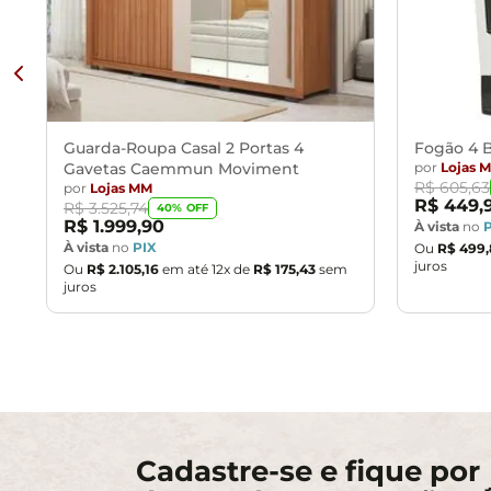
Guarda-Roupa Casal 2 Portas 4
Fogão 4 B
Gavetas Caemmun Moviment
por
Lojas 
R$
605
,
63
por
Lojas MM
R$
449
,
R$
3
.
525
,
74
40
% OFF
R$
1
.
999
,
90
À vista
no
À vista
no
PIX
Ou
R$
499
,
juros
Ou
R$
2
.
105
,
16
em até
12
x de
R$
175
,
43
sem
juros
Cadastre-se e fique por